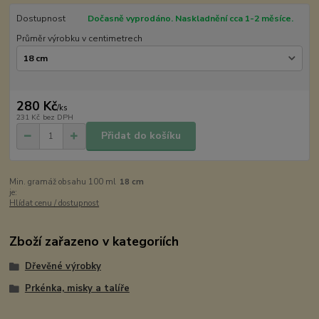
Dostupnost
Dočasně vyprodáno. Naskladnění cca 1-2 měsíce.
Průměr výrobku v centimetrech
280 Kč
/
ks
231 Kč
bez DPH
Přidat do košíku
Min. gramáž obsahu 100 ml
18 cm
je:
Hlídat cenu / dostupnost
Zboží zařazeno v kategoriích
Dřevěné výrobky
Prkénka, misky a talíře