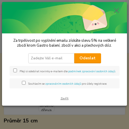
0
ks
CZK
za
0,00 Kč
Menu
Za trpělivost po vyplnění emailu získáte slevu 5% na veškeré
Hledat
zboží krom Gastro balení, zboží v akci a plechových dóz.
Odeslat
Úvod
Dřevěné výrobky
Miska z tvrdého dřeva
Miska z tvrdého dřeva
Přeji si odebírat novinky e-mailem dle
podmínek zpracování osobních údajů
.
Souhlasím se
zpracováním osobních údajů
pro účely registrace.
Zavřít
Průměr 15 cm