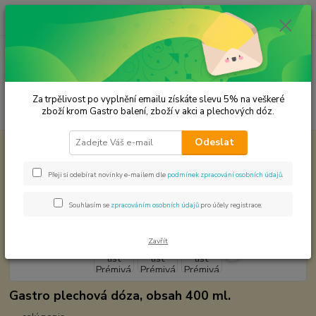
0
ks
CZK
za
0,00 Kč
Menu
Za trpělivost po vyplnění emailu získáte slevu 5% na veškeré
Hledat
zboží krom Gastro balení, zboží v akci a plechových dóz.
Odeslat
Úvod
Premium koření
Majoránka list Prémivá kvalita
Majoránka list Prémivá kvalita
Přeji si odebírat novinky e-mailem dle
podmínek zpracování osobních údajů
.
Souhlasím se
zpracováním osobních údajů
pro účely registrace.
Zavřít
Gastro plechová dóza, obsah 400 ml.