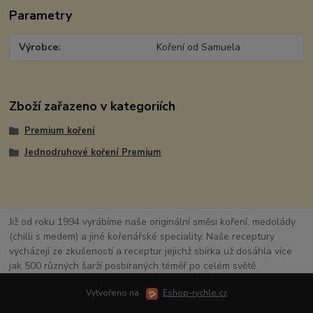
Parametry
Výrobce
Koření od Samuela
Zboží zařazeno v kategoriích
Premium koření
Jednodruhové koření Premium
Již od roku 1994 vyrábíme naše originální směsi koření, medolády
(chilli s medem) a jiné kořenářské speciality. Naše receptury
vycházejí ze zkušeností a receptur jejichž sbírka už dosáhla více
jak 500 různých šarží posbíraných téměř po celém světě.
Vytvořeno na
Eshop-rychle.cz