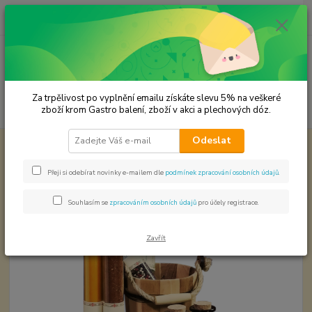
0
ks
CZK
za
0,00 Kč
Menu
Za trpělivost po vyplnění emailu získáte slevu 5% na veškeré
Hledat
zboží krom Gastro balení, zboží v akci a plechových dóz.
Odeslat
Úvod
Premium koření
Majoránka list Prémivá kvalita
Majoránka list Prémivá kvalita
Přeji si odebírat novinky e-mailem dle
podmínek zpracování osobních údajů
.
Souhlasím se
zpracováním osobních údajů
pro účely registrace.
Zavřít