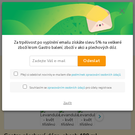
0
ks
CZK
za
0,00 Kč
Menu
Za trpělivost po vyplnění emailu získáte slevu 5% na veškeré
Hledat
zboží krom Gastro balení, zboží v akci a plechových dóz.
Odeslat
Úvod
Premium koření
Levandule - květ tříděný Prémiová kvalita
Levandule - květ tříděný
Přeji si odebírat novinky e-mailem dle
podmínek zpracování osobních údajů
.
Prémiová kvalita
Souhlasím se
zpracováním osobních údajů
pro účely registrace.
Zavřít