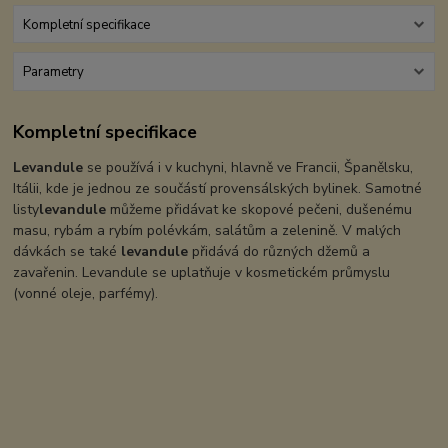
Kompletní specifikace
Parametry
Kompletní specifikace
Levandule
se používá i v kuchyni, hlavně ve Francii, Španělsku,
Itálii, kde je jednou ze součástí provensálských bylinek. Samotné
listy
levandule
můžeme přidávat ke skopové pečeni, dušenému
masu, rybám a rybím polévkám, salátům a zelenině. V malých
dávkách se také
levandule
přidává do různých džemů a
zavařenin. Levandule se uplatňuje v kosmetickém průmyslu
(vonné oleje, parfémy).