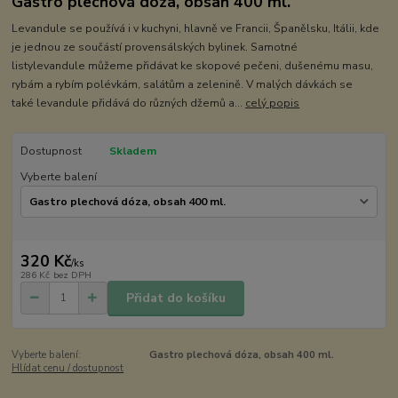
Gastro plechová dóza, obsah 400 ml.
Levandule se používá i v kuchyni, hlavně ve Francii, Španělsku, Itálii, kde
je jednou ze součástí provensálských bylinek. Samotné
listylevandule můžeme přidávat ke skopové pečeni, dušenému masu,
rybám a rybím polévkám, salátům a zelenině. V malých dávkách se
také levandule přidává do různých džemů a...
celý popis
Dostupnost
Skladem
Vyberte balení
320 Kč
/
ks
286 Kč
bez DPH
Přidat do košíku
Vyberte balení:
Gastro plechová dóza, obsah 400 ml.
Hlídat cenu / dostupnost