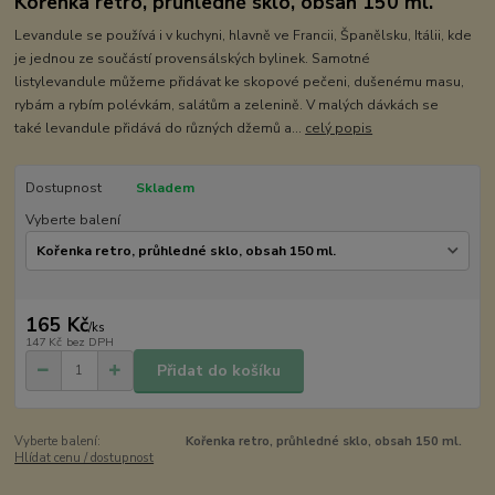
Kořenka retro, průhledné sklo, obsah 150 ml.
Levandule se používá i v kuchyni, hlavně ve Francii, Španělsku, Itálii, kde
je jednou ze součástí provensálských bylinek. Samotné
listylevandule můžeme přidávat ke skopové pečeni, dušenému masu,
rybám a rybím polévkám, salátům a zelenině. V malých dávkách se
také levandule přidává do různých džemů a...
celý popis
Dostupnost
Skladem
Vyberte balení
165 Kč
/
ks
147 Kč
bez DPH
Přidat do košíku
Vyberte balení:
Kořenka retro, průhledné sklo, obsah 150 ml.
Hlídat cenu / dostupnost