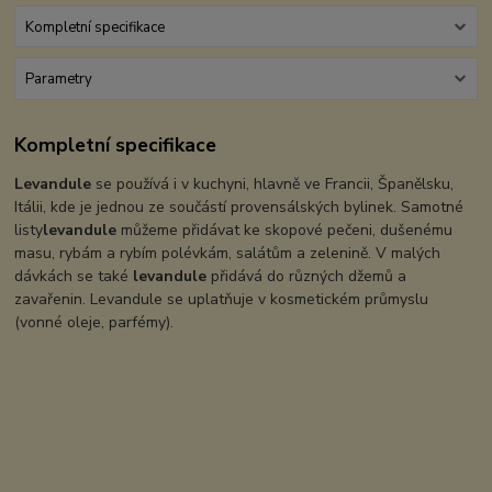
Kompletní specifikace
Parametry
Kompletní specifikace
Levandule
se používá i v kuchyni, hlavně ve Francii, Španělsku,
Itálii, kde je jednou ze součástí provensálských bylinek. Samotné
listy
levandule
můžeme přidávat ke skopové pečeni, dušenému
masu, rybám a rybím polévkám, salátům a zelenině. V malých
dávkách se také
levandule
přidává do různých džemů a
zavařenin. Levandule se uplatňuje v kosmetickém průmyslu
(vonné oleje, parfémy).