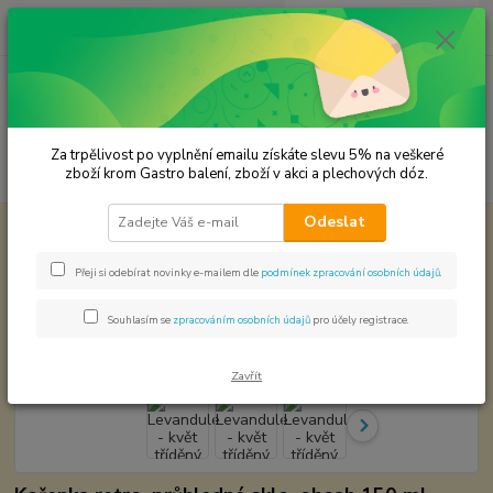
0
ks
CZK
za
0,00 Kč
Menu
Za trpělivost po vyplnění emailu získáte slevu 5% na veškeré
Hledat
zboží krom Gastro balení, zboží v akci a plechových dóz.
Odeslat
Úvod
Premium koření
Levandule - květ tříděný Prémiová kvalita
Levandule - květ tříděný
Přeji si odebírat novinky e-mailem dle
podmínek zpracování osobních údajů
.
Prémiová kvalita
Souhlasím se
zpracováním osobních údajů
pro účely registrace.
Zavřít