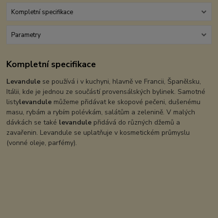
Kompletní specifikace
Parametry
Kompletní specifikace
Levandule
se používá i v kuchyni, hlavně ve Francii, Španělsku,
Itálii, kde je jednou ze součástí provensálských bylinek. Samotné
listy
levandule
můžeme přidávat ke skopové pečeni, dušenému
masu, rybám a rybím polévkám, salátům a zelenině. V malých
dávkách se také
levandule
přidává do různých džemů a
zavařenin. Levandule se uplatňuje v kosmetickém průmyslu
(vonné oleje, parfémy).