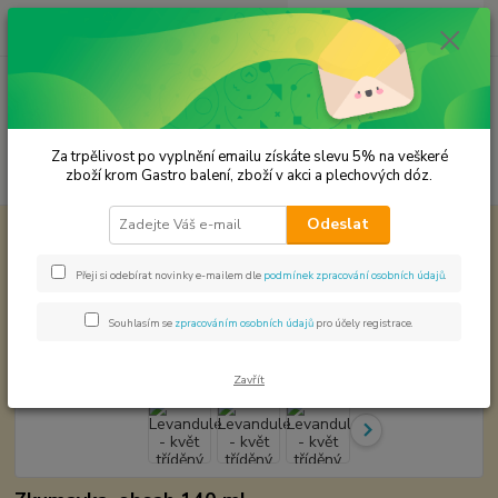
0
ks
CZK
za
0,00 Kč
Menu
Za trpělivost po vyplnění emailu získáte slevu 5% na veškeré
Hledat
zboží krom Gastro balení, zboží v akci a plechových dóz.
Odeslat
Úvod
Premium koření
Levandule - květ tříděný Prémiová kvalita
Levandule - květ tříděný
Přeji si odebírat novinky e-mailem dle
podmínek zpracování osobních údajů
.
Prémiová kvalita
Souhlasím se
zpracováním osobních údajů
pro účely registrace.
Zavřít