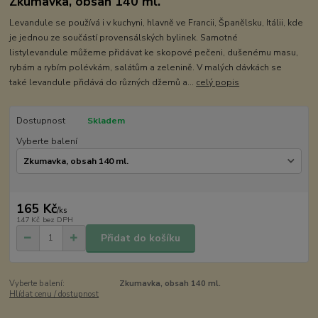
Zkumavka, obsah 140 ml.
Levandule se používá i v kuchyni, hlavně ve Francii, Španělsku, Itálii, kde
je jednou ze součástí provensálských bylinek. Samotné
listylevandule můžeme přidávat ke skopové pečeni, dušenému masu,
rybám a rybím polévkám, salátům a zelenině. V malých dávkách se
také levandule přidává do různých džemů a...
celý popis
Dostupnost
Skladem
Vyberte balení
165 Kč
/
ks
147 Kč
bez DPH
Přidat do košíku
Vyberte balení:
Zkumavka, obsah 140 ml.
Hlídat cenu / dostupnost