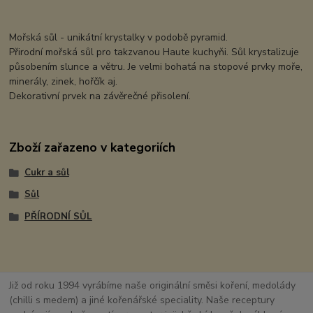
Mořská sůl - unikátní krystalky v podobě pyramid.
Přirodní mořská sůl pro takzvanou Haute kuchyňi. Sůl krystalizuje
působením slunce a větru. Je velmi bohatá na stopové prvky moře,
minerály, zinek, hořčík aj.
Dekorativní prvek na závěrečné přisolení.
Zboží zařazeno v kategoriích
Cukr a sůl
Sůl
PŘÍRODNÍ SŮL
Již od roku 1994 vyrábíme naše originální směsi koření, medolády
(chilli s medem) a jiné kořenářské speciality. Naše receptury