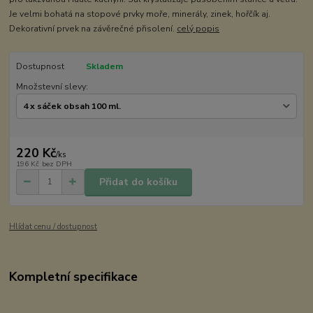
Je velmi bohatá na stopové prvky moře, minerály, zinek, hořčík aj.
Dekorativní prvek na závěrečné přisolení.
celý popis
Dostupnost
Skladem
Množstevní slevy:
220 Kč
/
ks
196 Kč
bez DPH
Přidat do košíku
Hlídat cenu / dostupnost
Kompletní specifikace