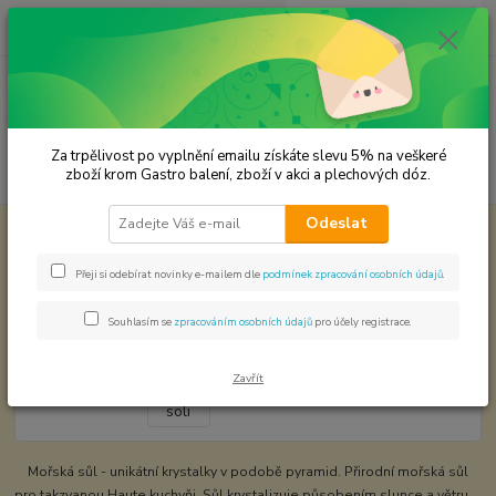
0
ks
CZK
za
0,00 Kč
Menu
Za trpělivost po vyplnění emailu získáte slevu 5% na veškeré
Hledat
zboží krom Gastro balení, zboží v akci a plechových dóz.
Odeslat
Úvod
Cukr a sůl
Květ mořské soli
Květ mořské soli
Přeji si odebírat novinky e-mailem dle
podmínek zpracování osobních údajů
.
Souhlasím se
zpracováním osobních údajů
pro účely registrace.
Zavřít
Mořská sůl - unikátní krystalky v podobě pyramid. Přirodní mořská sůl
pro takzvanou Haute kuchyňi. Sůl krystalizuje působením slunce a větru.