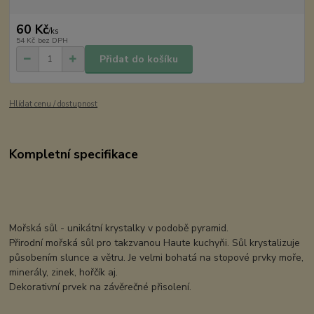
60 Kč
/
ks
54 Kč
bez DPH
Přidat do košíku
Hlídat cenu / dostupnost
Kompletní specifikace
Mořská sůl - unikátní krystalky v podobě pyramid.
Přirodní mořská sůl pro takzvanou Haute kuchyňi. Sůl krystalizuje
působením slunce a větru. Je velmi bohatá na stopové prvky moře,
minerály, zinek, hořčík aj.
Dekorativní prvek na závěrečné přisolení.