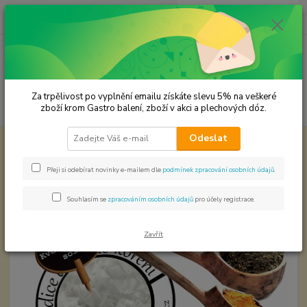
0
ks
CZK
za
0,00 Kč
Menu
Za trpělivost po vyplnění emailu získáte slevu 5% na veškeré
Hledat
zboží krom Gastro balení, zboží v akci a plechových dóz.
Odeslat
Úvod
Cukr a sůl
Květ mořské soli
Květ mořské soli
Přeji si odebírat novinky e-mailem dle
podmínek zpracování osobních údajů
.
Souhlasím se
zpracováním osobních údajů
pro účely registrace.
Zavřít