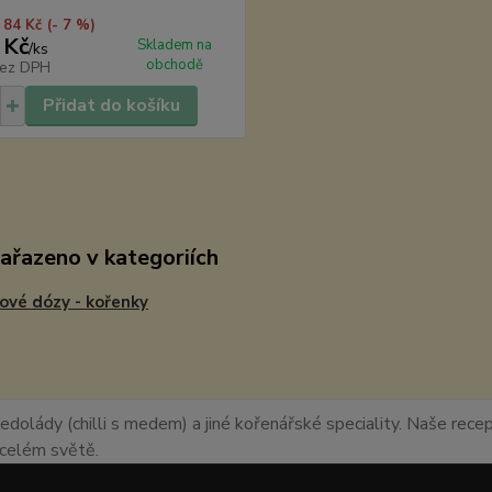
 84 Kč
(- 7 %)
 Kč
Skladem na
/
ks
obchodě
ez DPH
Přidat do košíku
zařazeno v kategoriích
ové dózy - kořenky
edolády (chilli s medem) a jiné kořenářské speciality. Naše recept
o celém světě.