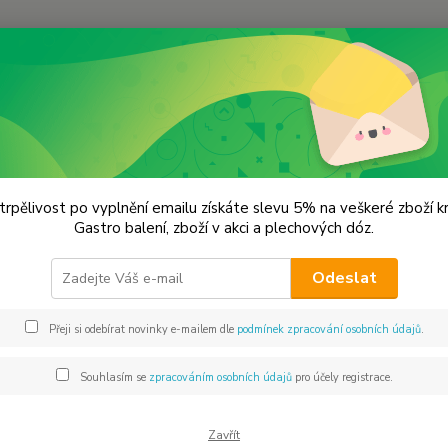
Hledat
lechové dózy - kořenky
Krabička 4x2x8,5 cm
ička 4x2x8,5 cm
trpělivost po vyplnění emailu získáte slevu 5% na veškeré zboží 
Gastro balení, zboží v akci a plechových dóz.
Krabič
Odeslat
Přeji si odebírat novinky e-mailem dle
podmínek zpracování osobních údajů
.
Dos
Mno
Souhlasím se
zpracováním osobních údajů
pro účely registrace.
Zavřít