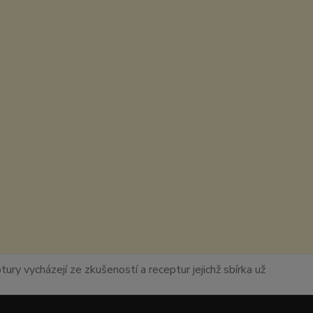
ury vycházejí ze zkušeností a receptur jejichž sbírka už