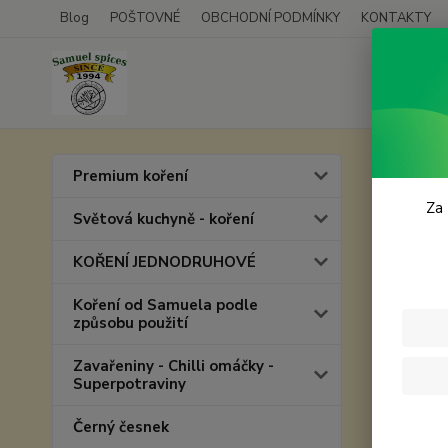
Blog
POŠTOVNÉ
OBCHODNÍ PODMÍNKY
KONTAKTY
Úvod
P
Premium koření
Krab
Za 
Světová kuchyně - koření
KOŘENÍ JEDNODRUHOVÉ
Koření od Samuela podle
způsobu použití
Zavařeniny - Chilli omáčky -
Superpotraviny
Černý česnek