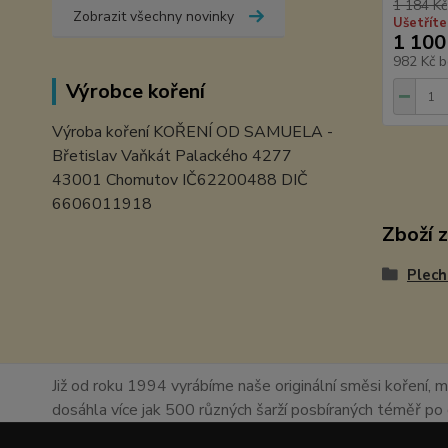
1 184 Kč
Zobrazit všechny novinky
Ušetříte
1 100
982 Kč
b
Výrobce koření
Výroba koření KOŘENÍ OD SAMUELA -
Břetislav Vaňkát Palackého 4277
43001 Chomutov IČ62200488 DIČ
6606011918
Zboží 
Plech
Již od roku 1994 vyrábíme naše originální směsi koření, m
dosáhla více jak 500 různých šarží posbíraných téměř p