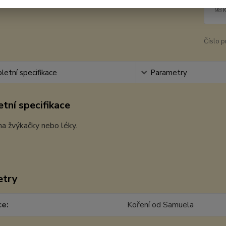
11
98 
Číslo p
etní specifikace
Parametry
tní specifikace
na žvýkačky nebo léky.
etry
ce
Koření od Samuela