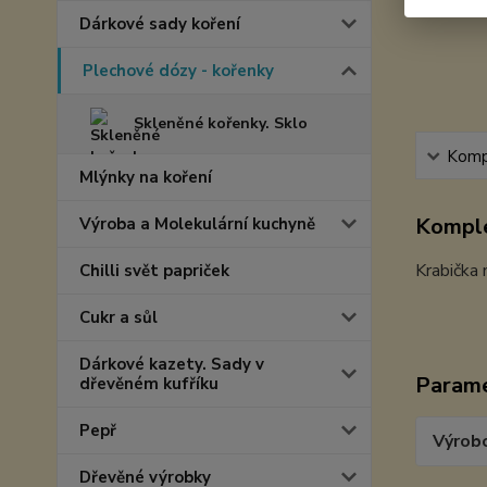
Dárkové sady koření
Plechové dózy - kořenky
Skleněné kořenky. Sklo
Kompl
Mlýnky na koření
Komple
Výroba a Molekulární kuchyně
Krabička 
Chilli svět papriček
Cukr a sůl
Dárkové kazety. Sady v
Param
dřevěném kufříku
Pepř
Výrob
Dřevěné výrobky