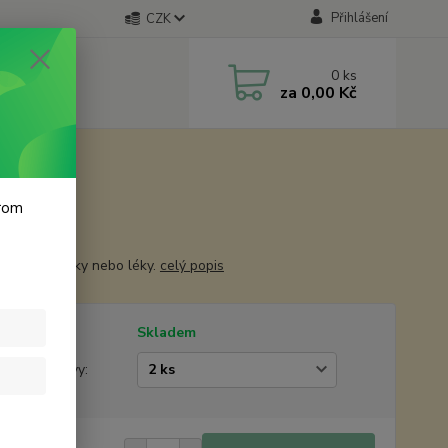
Přihlášení
CZK
0
ks
za
0,00 Kč
krom
ka na žvýkačky nebo léky.
celý popis
tupnost
Skladem
žstevní slevy: