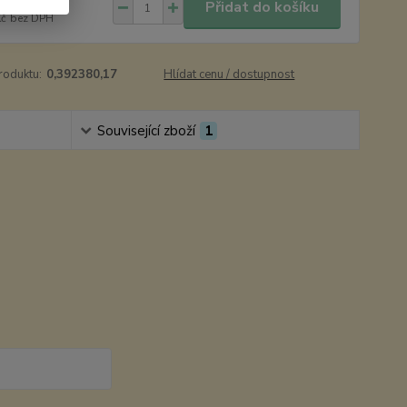
9 Kč
/
ks
Přidat do košíku
Kč
bez DPH
roduktu:
0,392380,17
Hlídat cenu / dostupnost
Související zboží
1