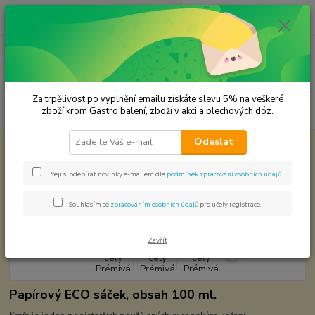
0
ks
CZK
za
0,00 Kč
Menu
Za trpělivost po vyplnění emailu získáte slevu 5% na veškeré
Hledat
zboží krom Gastro balení, zboží v akci a plechových dóz.
Odeslat
Úvod
Premium koření
Koriandr celý Prémivá kvalita
Koriandr celý Prémivá kvalita
Přeji si odebírat novinky e-mailem dle
podmínek zpracování osobních údajů
.
Souhlasím se
zpracováním osobních údajů
pro účely registrace.
Zavřít
Papírový ECO sáček, obsah 100 ml.