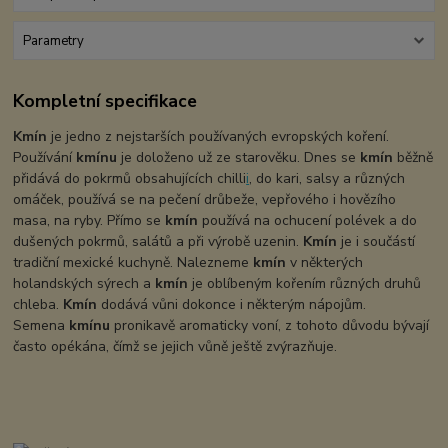
Parametry
Kompletní specifikace
Kmín
je jedno z nejstarších používaných evropských koření.
Používání
kmínu
je doloženo už ze starověku. Dnes se
kmín
běžně
přidává do pokrmů obsahujících chilli
i
, do kari, salsy a různých
omáček, používá se na pečení drůbeže, vepřového i hovězího
masa, na ryby. Přímo se
kmín
používá na ochucení polévek a do
dušených pokrmů, salátů a při výrobě uzenin.
Kmín
je i součástí
tradiční mexické kuchyně. Nalezneme
kmín
v některých
holandských sýrech a
kmín
je oblíbeným kořením různých druhů
chleba.
Kmín
dodává vůni dokonce i některým nápojům.
Semena
kmínu
pronikavě aromaticky voní, z tohoto důvodu bývají
často opékána, čímž se jejich vůně ještě zvýrazňuje.