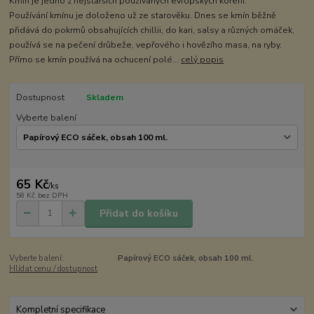
Kmín je jedno z nejstarších používaných evropských koření.
Používání kmínu je doloženo už ze starověku. Dnes se kmín běžně
přidává do pokrmů obsahujících chillii, do kari, salsy a různých omáček,
používá se na pečení drůbeže, vepřového i hovězího masa, na ryby.
Přímo se kmín používá na ochucení polé...
celý popis
Dostupnost
Skladem
Vyberte balení
65 Kč
/
ks
58 Kč
bez DPH
Přidat do košíku
Vyberte balení:
Papírový ECO sáček, obsah 100 ml.
Hlídat cenu / dostupnost
Kompletní specifikace