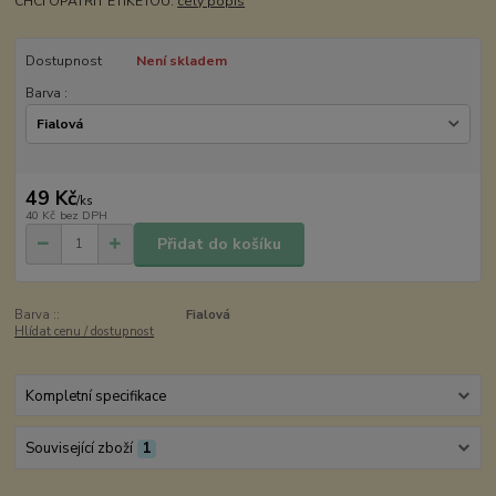
CHCI OPATŘIT ETIKETOU:
celý popis
Dostupnost
Není skladem
Barva :
49 Kč
/
ks
40 Kč
bez DPH
Přidat do košíku
Barva ::
Fialová
Hlídat cenu / dostupnost
Kompletní specifikace
Související zboží
1