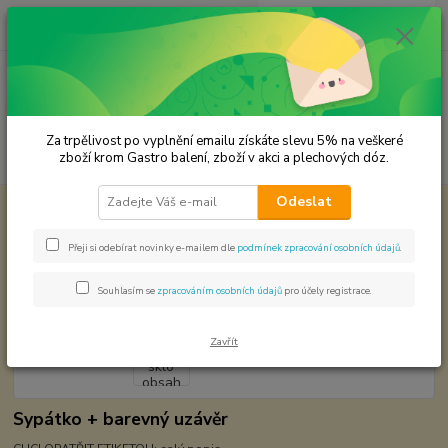
0
ks
CZK
za
0,00 Kč
Menu
Za trpělivost po vyplnění emailu získáte slevu 5% na veškeré
Hledat
zboží krom Gastro balení, zboží v akci a plechových dóz.
Odeslat
Úvod
Plechové dózy - kořenky
Kořenka sklo obsah 150 ml.
Kořenka sklo obsah 150 ml.
Přeji si odebírat novinky e-mailem dle
podmínek zpracování osobních údajů
.
Souhlasím se
zpracováním osobních údajů
pro účely registrace.
Zavřít
Sypátko + barevný uzávěr