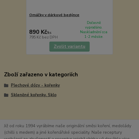
Omáčky v dárkové bedýnce
Dočasně
vyprodáno.
890 Kč
Naskladnění cca
/
ks
1-2 měsíce.
795 Kč
bez DPH
Zvolit variantu
Zboží zařazeno v kategoriích
Plechové dózy - kořenky
Skleněné kořenky. Sklo
Již od roku 1994 vyrábíme naše originální směsi koření, medolády
(chilli s medem) a jiné kořenářské speciality. Naše receptury
vycházejí ze zkušeností a receptur jejichž sbírka už dosáhla více