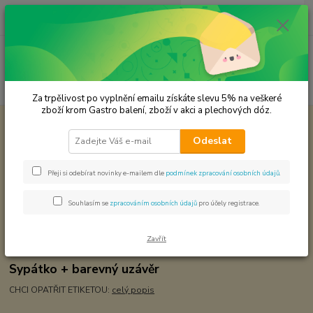
0
ks
CZK
za
0,00 Kč
Menu
Hledat
Za trpělivost po vyplnění emailu získáte slevu 5% na veškeré
zboží krom Gastro balení, zboží v akci a plechových dóz.
Úvod
Plechové dózy - kořenky
Kořenka sklo obsah 150 ml.
Odeslat
Kořenka sklo obsah 150 ml.
Přeji si odebírat novinky e-mailem dle
podmínek zpracování osobních údajů
.
Souhlasím se
zpracováním osobních údajů
pro účely registrace.
Zavřít
Sypátko + barevný uzávěr
CHCI OPATŘIT ETIKETOU:
celý popis