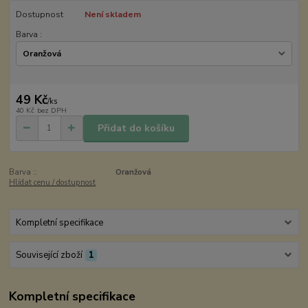
Dostupnost
Není skladem
Barva :
49 Kč
/
ks
40 Kč
bez DPH
Přidat do košíku
Barva ::
Oranžová
Hlídat cenu / dostupnost
Kompletní specifikace
Související zboží
1
Kompletní specifikace