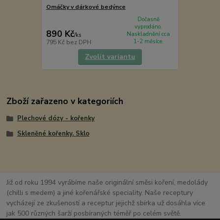
Omáčky v dárkové bedýnce
Dočasně
vyprodáno.
890 Kč
Naskladnění cca
/
ks
1-2 měsíce.
795 Kč
bez DPH
Zvolit variantu
Zboží zařazeno v kategoriích
Plechové dózy - kořenky
Skleněné kořenky. Sklo
Již od roku 1994 vyrábíme naše originální směsi koření, medolády
(chilli s medem) a jiné kořenářské speciality. Naše receptury
vycházejí ze zkušeností a receptur jejichž sbírka už dosáhla více
jak 500 různých šarží posbíraných téměř po celém světě.