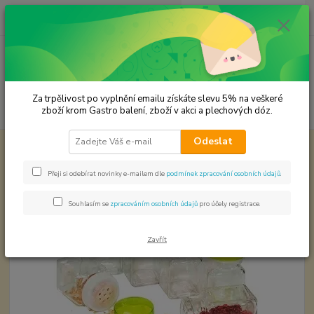
0
ks
CZK
za
0,00 Kč
Menu
Za trpělivost po vyplnění emailu získáte slevu 5% na veškeré
Hledat
zboží krom Gastro balení, zboží v akci a plechových dóz.
Odeslat
Úvod
Plechové dózy - kořenky
Kořenka sklo obsah 150 ml.
Kořenka sklo obsah 150 ml.
Přeji si odebírat novinky e-mailem dle
podmínek zpracování osobních údajů
.
Souhlasím se
zpracováním osobních údajů
pro účely registrace.
Zavřít