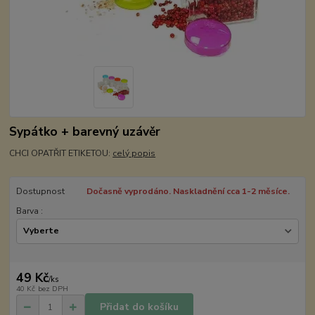
Sypátko + barevný uzávěr
CHCI OPATŘIT ETIKETOU:
celý popis
Dostupnost
Dočasně vyprodáno. Naskladnění cca 1-2 měsíce.
Barva :
49 Kč
/
ks
40 Kč
bez DPH
Přidat do košíku