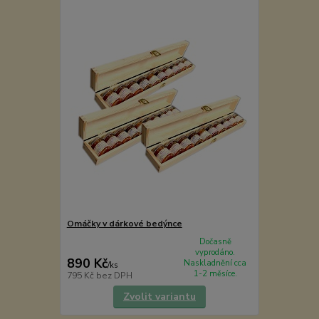
Omáčky v dárkové bedýnce
Dočasně
vyprodáno.
890 Kč
Naskladnění cca
/
ks
1-2 měsíce.
795 Kč
bez DPH
Zvolit variantu