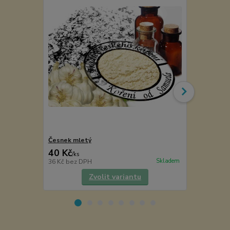
Česnek mletý
Chřest mle
40 Kč
65 Kč
/
ks
/
ks
Skladem
36 Kč
bez DPH
58 Kč
bez D
Zvolit variantu