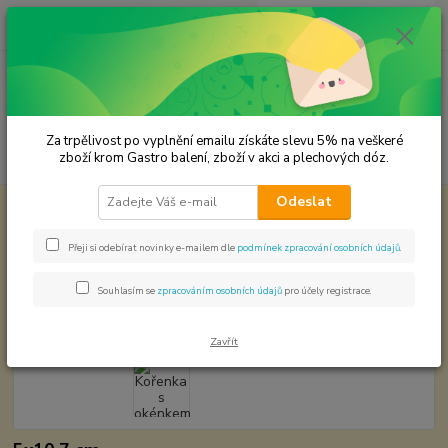
0
ks
CZK
za
0,00 Kč
Menu
Za trpělivost po vyplnění emailu získáte slevu 5% na veškeré
Hledat
zboží krom Gastro balení, zboží v akci a plechových dóz.
Odeslat
Úvod
Plechové dózy - kořenky
Kořenka s okénkem - obsah 170 ml.
Kořenka s okénkem - obsah 170
Přeji si odebírat novinky e-mailem dle
podmínek zpracování osobních údajů
.
ml.
Souhlasím se
zpracováním osobních údajů
pro účely registrace.
Zavřít