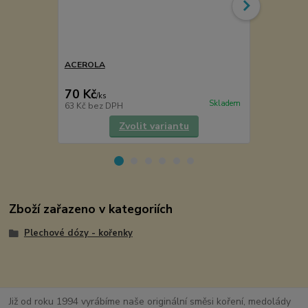
ACEROLA
Cukřenka -k
VÝPRODEJ
70 Kč
59 Kč
/
ks
/
ks
Skladem
63 Kč
bez DPH
49 Kč
bez D
Zvolit variantu
Zboží zařazeno v kategoriích
Plechové dózy - kořenky
Již od roku 1994 vyrábíme naše originální směsi koření, medolády