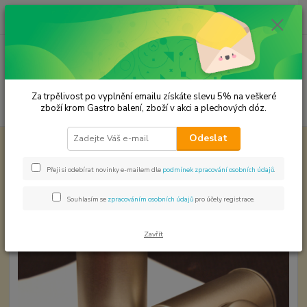
0
ks
CZK
za
0,00 Kč
Menu
Za trpělivost po vyplnění emailu získáte slevu 5% na veškeré
Hledat
zboží krom Gastro balení, zboží v akci a plechových dóz.
Odeslat
Úvod
Plechové dózy - kořenky
Kořenka s okénkem - 140 ml.
Kořenka s okénkem - 140 ml.
Přeji si odebírat novinky e-mailem dle
podmínek zpracování osobních údajů
.
Souhlasím se
zpracováním osobních údajů
pro účely registrace.
Zavřít