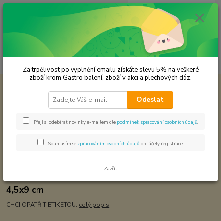
0
ks
CZK
za
0,00 Kč
Menu
Hledat
Za trpělivost po vyplnění emailu získáte slevu 5% na veškeré
zboží krom Gastro balení, zboží v akci a plechových dóz.
Úvod
Plechové dózy - kořenky
Kořenka s okénkem - 140 ml.
Odeslat
Kořenka s okénkem - 140 ml.
Přeji si odebírat novinky e-mailem dle
podmínek zpracování osobních údajů
.
Souhlasím se
zpracováním osobních údajů
pro účely registrace.
Zavřít
4,5x9 cm
CHCI OPATŘIT ETIKETOU:
celý popis