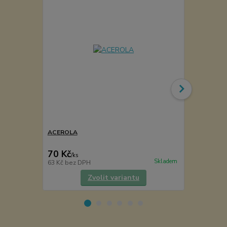
ACEROLA
Cukřenka -k
VÝPRODEJ
70 Kč
59 Kč
/
ks
/
ks
Skladem
63 Kč
bez DPH
49 Kč
bez D
Zvolit variantu