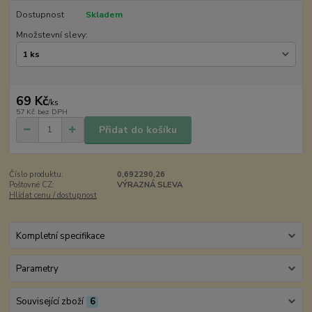
Dostupnost
Skladem
Množstevní slevy:
69 Kč
/
ks
57 Kč
bez DPH
Přidat do košíku
Číslo produktu:
0,692290,26
Poštovné CZ:
VÝRAZNÁ SLEVA
Hlídat cenu / dostupnost
Kompletní specifikace
Parametry
Související zboží
6