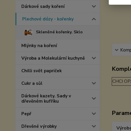
Dárkové sady koření
Plechové dózy - kořenky
Skleněné kořenky. Sklo
Mlýnky na koření
Kompl
Výroba a Molekulární kuchyně
Komple
Chilli svět papriček
CHCI OP
Cukr a sůl
Dárkové kazety. Sady v
dřevěném kufříku
Param
Pepř
Dřevěné výrobky
Výrob