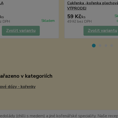
LA
Cukřenka -kořenka plechová
VÝPRODEJ
59 Kč
S
/
ks
/
ks
Skladem
z DPH
49 Kč
bez DPH
Zvolit variantu
Zvolit variantu
zařazeno v kategoriích
ové dózy - kořenky
edolády (chilli s medem) a jiné kořenářské speciality. Naše recept