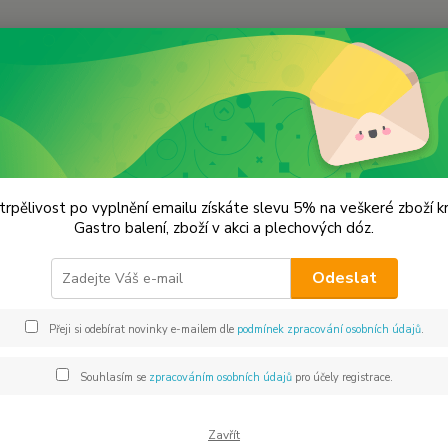
Hledat
lechové dózy - kořenky
Kořenka s okénkem - 140 ml. VÝPRODEJ
nka s okénkem - 140 ml. VÝPR
trpělivost po vyplnění emailu získáte slevu 5% na veškeré zboží 
Gastro balení, zboží v akci a plechových dóz.
4,5x
Odeslat
CHCI 
Přeji si odebírat novinky e-mailem dle
podmínek zpracování osobních údajů
.
Dos
Souhlasím se
zpracováním osobních údajů
pro účely registrace.
Mno
Zavřít