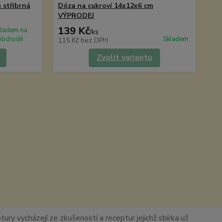
 stříbrná
Dóza na cukroví 14x12x6 cm
Hv
VÝPRODEJ
139 Kč
1
kladem na
/
ks
obchodě
Skladem
115 Kč
bez DPH
13
Zvolit variantu
ury vycházejí ze zkušeností a receptur jejichž sbírka už