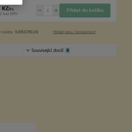
 Kč
/
ks
Přidat do košíku
Kč
bez DPH
roduktu:
0,692290,26
Hlídat cenu / dostupnost
Související zboží
6