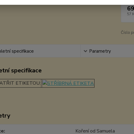
69
57 
Číslo p
etní specifikace
Parametry
tní specifikace
ATŘIT ETIKETOU:
etry
ce
Koření od Samuela