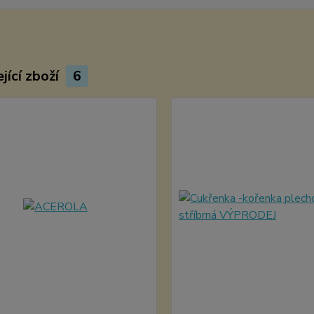
jící zboží
6