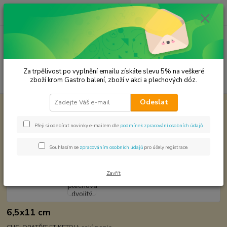
0
ks
CZK
za
0,00 Kč
Menu
Za trpělivost po vyplnění emailu získáte slevu 5% na veškeré
Hledat
zboží krom Gastro balení, zboží v akci a plechových dóz.
Odeslat
Úvod
Plechové dózy - kořenky
Kořenka plechová dvojitý uzávěr
Kořenka plechová dvojitý uzávěr
Přeji si odebírat novinky e-mailem dle
podmínek zpracování osobních údajů
.
Souhlasím se
zpracováním osobních údajů
pro účely registrace.
Zavřít
6,5x11 cm