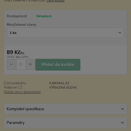
CHCI OPATŘIT ETIKETOU:
celý popis
Dostupnost
Skladem
Množstevní slevy:
89 Kč
/
ks
74 Kč
bez DPH
Přidat do košíku
Číslo produktu:
0,893041,32
Poštovné CZ:
VÝRAZNÁ SLEVA
Hlídat cenu / dostupnost
Kompletní specifikace
Parametry