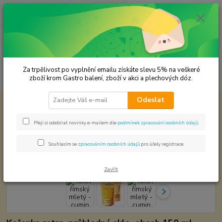
0
ks
CZK
za
0,00 Kč
Menu
Za trpělivost po vyplnění emailu získáte slevu 5% na veškeré
Hledat
zboží krom Gastro balení, zboží v akci a plechových dóz.
Odeslat
Úvod
Premium koření
Kmín římský mletý - cumin Prémiová kvalita
Kmín římský mletý - cumin
Přeji si odebírat novinky e-mailem dle
podmínek zpracování osobních údajů
.
Prémiová kvalita
Souhlasím se
zpracováním osobních údajů
pro účely registrace.
Zavřít