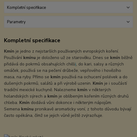
Kompletní specifikace
Parametry
Kompletní specifikace
Kmín
je jedno z nejstarších používaných evropských koření.
Používání
kmínu
je doloženo už ze starověku. Dnes se
kmín
běžně
přidává do pokrmů obsahujících chilli
i
, do kari, salsy a různých
omáček, používá se na pečení drůbeže, vepřového i hovězího
masa, na ryby. Přímo se
kmín
používá na ochucení polévek a do
dušených pokrmů, salátů a při výrobě uzenin.
Kmín
je i součástí
tradiční mexické kuchyně. Nalezneme
kmín
v některých
holandských sýrech a
kmín
je oblíbeným kořením různých druhů
chleba.
Kmín
dodává vůni dokonce i některým nápojům.
Semena
kmínu
pronikavě aromaticky voní, z tohoto důvodu bývají
často opékána, čímž se jejich vůně ještě zvýrazňuje.