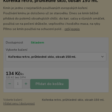
Kořenka retro, průhledné sklo, obsah 150 ml.
Kmín je jedno z nejstarších používaných evropských koření.
Používání kmínu je doloženo už ze starověku. Dnes se kmín běžně
přidává do pokrmů obsahujících chillii, do kari, salsy a různých omáček,
používá se na pečení drůbeže, vepřového i hovězího masa, na ryby.
Přímo se kmín používá na ochucení polé...
celý popis
Dostupnost
Skladem
Vyberte balení
134 Kč
/
ks
120 Kč
bez DPH
Přidat do košíku
Vyberte balení:
Kořenka retro, průhledné sklo, obsah 150 ml.
Hlídat cenu / dostupnost