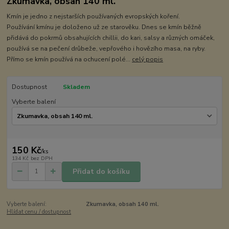
Zkumavka, obsah 140 ml.
Kmín je jedno z nejstarších používaných evropských koření.
Používání kmínu je doloženo už ze starověku. Dnes se kmín běžně
přidává do pokrmů obsahujících chillii, do kari, salsy a různých omáček,
používá se na pečení drůbeže, vepřového i hovězího masa, na ryby.
Přímo se kmín používá na ochucení polé...
celý popis
Dostupnost
Skladem
Vyberte balení
150 Kč
/
ks
134 Kč
bez DPH
Přidat do košíku
Vyberte balení:
Zkumavka, obsah 140 ml.
Hlídat cenu / dostupnost