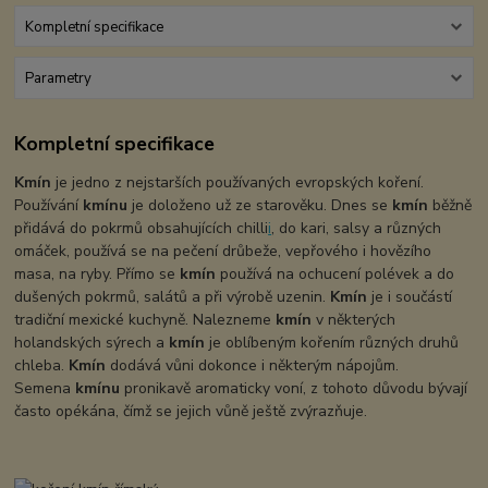
Kompletní specifikace
Parametry
Kompletní specifikace
Kmín
je jedno z nejstarších používaných evropských koření.
Používání
kmínu
je doloženo už ze starověku. Dnes se
kmín
běžně
přidává do pokrmů obsahujících chilli
i
, do kari, salsy a různých
omáček, používá se na pečení drůbeže, vepřového i hovězího
masa, na ryby. Přímo se
kmín
používá na ochucení polévek a do
dušených pokrmů, salátů a při výrobě uzenin.
Kmín
je i součástí
tradiční mexické kuchyně. Nalezneme
kmín
v některých
holandských sýrech a
kmín
je oblíbeným kořením různých druhů
chleba.
Kmín
dodává vůni dokonce i některým nápojům.
Semena
kmínu
pronikavě aromaticky voní, z tohoto důvodu bývají
často opékána, čímž se jejich vůně ještě zvýrazňuje.