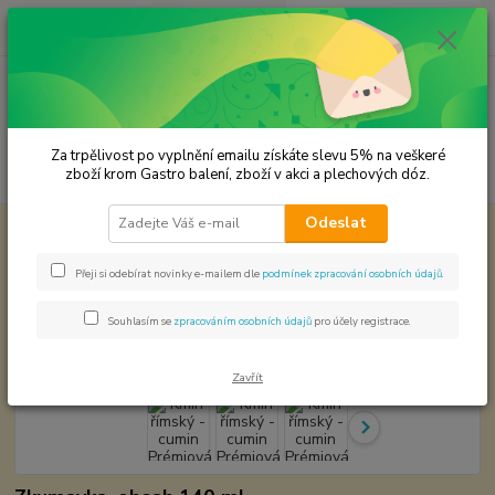
0
ks
CZK
za
0,00 Kč
Menu
Za trpělivost po vyplnění emailu získáte slevu 5% na veškeré
Hledat
zboží krom Gastro balení, zboží v akci a plechových dóz.
Odeslat
Úvod
Premium koření
Kmín římský - cumin Prémiová kvalita
Kmín římský - cumin Prémiová
Přeji si odebírat novinky e-mailem dle
podmínek zpracování osobních údajů
.
kvalita
Souhlasím se
zpracováním osobních údajů
pro účely registrace.
Zavřít