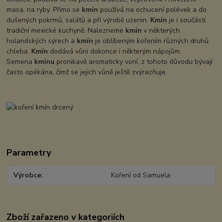
masa, na ryby. Přímo se
kmín
používá na ochucení polévek a do
dušených pokrmů, salátů a při výrobě uzenin.
Kmín
je i součástí
tradiční mexické kuchyně. Nalezneme
kmín
v některých
holandských sýrech a
kmín
je oblíbeným kořením různých druhů
chleba.
Kmín
dodává vůni dokonce i některým nápojům.
Semena
kmínu
pronikavě aromaticky voní, z tohoto důvodu bývají
často opékána, čímž se jejich vůně ještě zvýrazňuje.
Parametry
Výrobce
Koření od Samuela
Zboží zařazeno v kategoriích