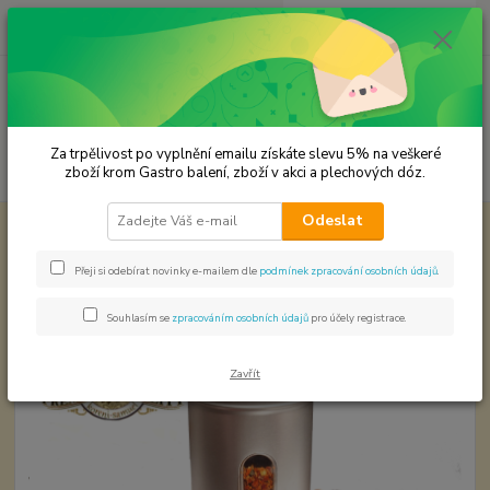
0
ks
CZK
za
0,00 Kč
Menu
Za trpělivost po vyplnění emailu získáte slevu 5% na veškeré
Hledat
zboží krom Gastro balení, zboží v akci a plechových dóz.
Odeslat
Úvod
Premium koření
Kmín celý
Kmín celý
Přeji si odebírat novinky e-mailem dle
podmínek zpracování osobních údajů
.
Souhlasím se
zpracováním osobních údajů
pro účely registrace.
Zavřít