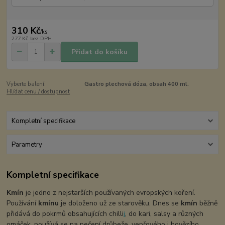
310 Kč
/
ks
277 Kč
bez DPH
Přidat do košíku
Vyberte balení:
Gastro plechová dóza, obsah 400 ml.
Hlídat cenu / dostupnost
Kompletní specifikace
Parametry
Kompletní specifikace
Kmín
je jedno z nejstarších používaných evropských koření.
Používání
kmínu
je doloženo už ze starověku. Dnes se
kmín
běžně
přidává do pokrmů obsahujících chilli
i
, do kari, salsy a různých
omáček, používá se na pečení drůbeže, vepřového i hovězího