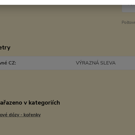
76 
Poštov
etry
vné CZ
VÝRAZNÁ SLEVA
zařazeno v kategoriích
ové dózy - kořenky