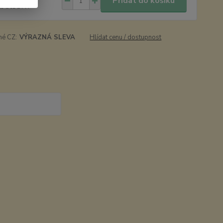
Přidat do košíku
Kč
bez DPH
né CZ:
VÝRAZNÁ SLEVA
Hlídat cenu / dostupnost