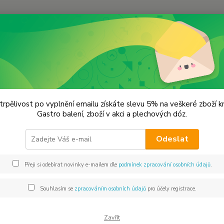
Hledat
lechové dózy - kořenky
Kasička na mince 1,003022,34
čka na mince 1,003022,34
trpělivost po vyplnění emailu získáte slevu 5% na veškeré zboží 
Gastro balení, zboží v akci a plechových dóz.
rozm
Odeslat
Dos
Přeji si odebírat novinky e-mailem dle
podmínek zpracování osobních údajů
.
Mno
Souhlasím se
zpracováním osobních údajů
pro účely registrace.
Zavřít
92