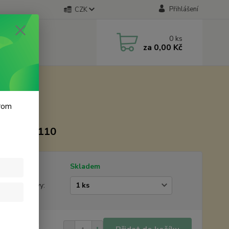
Přihlášení
CZK
0
ks
za
0,00 Kč
krom
ěry 65x110
tupnost
Skladem
žstevní slevy:
 Kč
/
ks