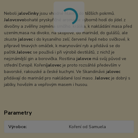
Neboli j
alovčinky
jsou vhodné hlavně do těžších pokrmů.
Jalovcovo
bohaté pryskyřičné aroma se výborně hodí do jídel z
divočiny a zvěřiny zejména srnčího, králíka, k nakládání masa před
uzením,masa na divoko, na skopové, do marinád, do gulášů, ale
zkuste
jalovec
i do kysaného zelí, červené řepě nebo svíčkové, k
přípravě tmavých omáček, k marynování ryb a přidává se do
paštik.
Jalovec
se používá i při výrobě destilátů, z nichž je
nejznámější gin a borovička. Rostlina
jalovce
má svůj původ ve
střední Evropě. Koření
jalovec
je proto rozsáhlé především v
bavorské, rakouské a české kuchyni. Ve Skandinávii j
alovec
přidávají do marinád pro nakládané losí maso.
Jalovec
je dobrý s
jablky, hovězím a vepřovým masem i husou.
Parametry
Výrobce
Koření od Samuela