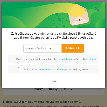
0
ks
CZK
za
0,00 Kč
Menu
Za trpělivost po vyplnění emailu získáte slevu 5% na veškeré
Hledat
zboží krom Gastro balení, zboží v akci a plechových dóz.
Odeslat
Úvod
KOŘENÍ JEDNODRUHOVÉ
Jalovec mletý
Jalovec mletý
Přeji si odebírat novinky e-mailem dle
podmínek zpracování osobních údajů
.
Souhlasím se
zpracováním osobních údajů
pro účely registrace.
Zavřít
Neboli jalovčinky jsou vhodné hlavně do těžších pokrmů.
Jalovcovobohaté pryskyřičné aroma se výborně hodí do jídel z divočiny a