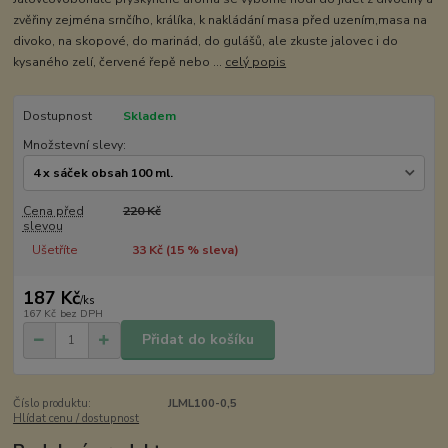
zvěřiny zejména srnčího, králíka, k nakládání masa před uzením,masa na
divoko, na skopové, do marinád, do gulášů, ale zkuste jalovec i do
kysaného zelí, červené řepě nebo ...
celý popis
Dostupnost
Skladem
Množstevní slevy:
Cena před
220 Kč
slevou
Ušetříte
33 Kč (
15
% sleva)
187 Kč
/
ks
167 Kč
bez DPH
Přidat do košíku
Číslo produktu:
JLML100-0,5
Hlídat cenu / dostupnost