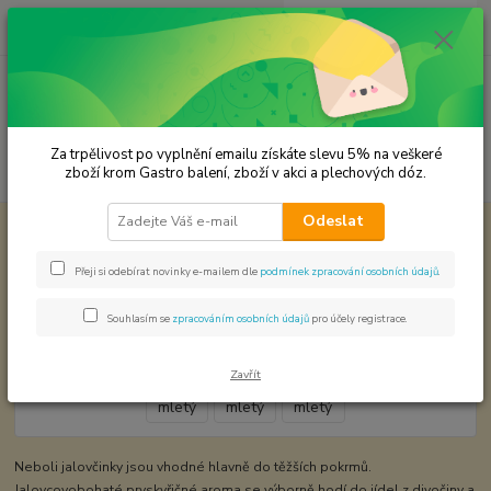
0
ks
CZK
za
0,00 Kč
Menu
Za trpělivost po vyplnění emailu získáte slevu 5% na veškeré
Hledat
zboží krom Gastro balení, zboží v akci a plechových dóz.
Odeslat
Úvod
KOŘENÍ JEDNODRUHOVÉ
Jalovec mletý
Jalovec mletý
Přeji si odebírat novinky e-mailem dle
podmínek zpracování osobních údajů
.
Souhlasím se
zpracováním osobních údajů
pro účely registrace.
Zavřít
Neboli jalovčinky jsou vhodné hlavně do těžších pokrmů.
Jalovcovobohaté pryskyřičné aroma se výborně hodí do jídel z divočiny a