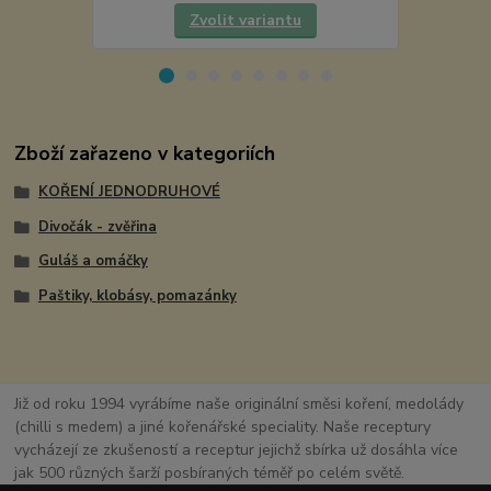
Zvolit variantu
Zboží zařazeno v kategoriích
KOŘENÍ JEDNODRUHOVÉ
Divočák - zvěřina
Guláš a omáčky
Paštiky, klobásy, pomazánky
Již od roku 1994 vyrábíme naše originální směsi koření, medolády
(chilli s medem) a jiné kořenářské speciality. Naše receptury
vycházejí ze zkušeností a receptur jejichž sbírka už dosáhla více
jak 500 různých šarží posbíraných téměř po celém světě.