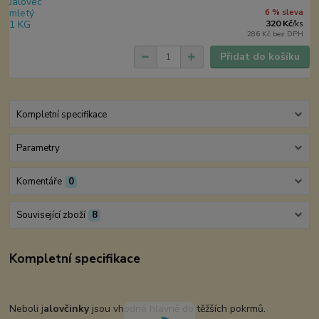
6 % sleva
320 Kč
/
ks
286 Kč
bez DPH
Přidat do košíku
Kompletní specifikace
Parametry
Komentáře
0
Související zboží
8
Kompletní specifikace
Neboli j
alovčinky
jsou vhodné hlavně do těžších pokrmů.