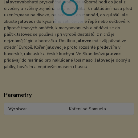
Jalovcovo
bohaté pryskyřičné aroma se výborně hodí do jídel z
divočiny a zvěřiny zejména srnčího, králíka, k nakládání masa před
uzením,masa na divoko, na skopové, do marinád, do gulášů, ale
zkuste
jalovec
i do kysaného zelí, červené řepě nebo svíčkové, k
přípravě tmavých omáček, k marynování ryb a přidává se do
paštik.
Jalovec
se používá i při výrobě destilátů, z nichž je
nejznámější gin a borovička. Rostlina
jalovce
má svůj původ ve
střední Evropě. Koření
jalovec
je proto rozsáhlé především v
bavorské, rakouské a české kuchyni. Ve Skandinávii j
alovec
přidávají do marinád pro nakládané losí maso.
Jalovec
je dobrý s
jablky, hovězím a vepřovým masem i husou.
Parametry
Výrobce
Koření od Samuela