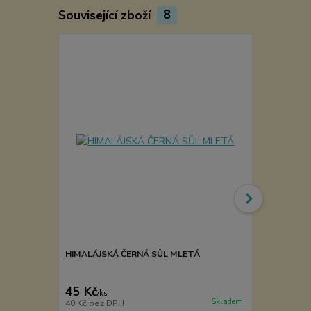
Související zboží
8
HIMALÁJSKÁ ČERNÁ SŮL MLETÁ
UZENÝ CUK
45 Kč
49 Kč
/
ks
/
ks
Skladem
40 Kč
bez DPH
44 Kč
bez D