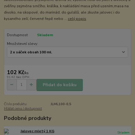
zvěřiny zejména srnčího, králíka, k nakládání masa před uzením,masa na
divoko, na skopové, do marinád, do gulášů, ale zkuste jalovec i do
kysaného zelí, červené řepě nebo ...
celý popis
Dostupnost
Skladem
Množstevní slevy:
102 Kč
/
ks
91 Kč
bez DPH
Přidat do košíku
Číslo produktu:
JLML100-0,5
Hlídat cenu / dostupnost
Podobné produkty
Jalovec mletý 1 KG
Skladem