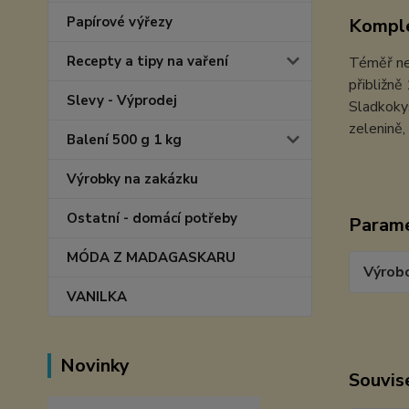
Papírové výřezy
Komple
Recepty a tipy na vaření
Téměř nep
přibližně
Slevy - Výprodej
Sladkokys
zelenině,
Balení 500 g 1 kg
Výrobky na zakázku
Ostatní - domácí potřeby
Param
MÓDA Z MADAGASKARU
Výrob
VANILKA
Novinky
Souvise