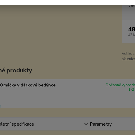
Vel
48
43 
Velikos
sklenic
é produkty
Omáčky v dárkové bedýnce
Dočasně vyprodá
1-2
etní specifikace
Parametry