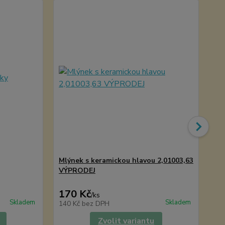
Mlýnek s keramickou hlavou 2,01003,63
Om
VÝPRODEJ
170 Kč
8
/
ks
Skladem
Skladem
140 Kč
bez DPH
79
Zvolit variantu