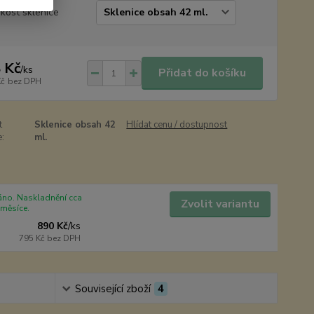
ikost sklenice
 Kč
/
ks
Přidat do košíku
Kč
bez DPH
t
Sklenice obsah 42
Hlídat cenu / dostupnost
e:
ml.
no. Naskladnění cca
Zvolit variantu
 měsíce.
890 Kč
/
ks
795 Kč
bez DPH
Související zboží
4