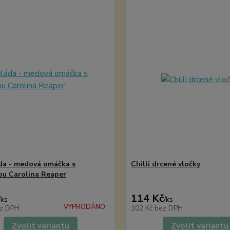
a - medová omáčka s
Chilli drcené vločky
ou Carolina Reaper
114 Kč
/
ks
/
ks
VYPRODÁNO.
z DPH
102 Kč
bez DPH
Zvolit variantu
Zvolit variantu