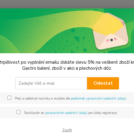
Hledat
avařeniny - Chilli omáčky - Superpotraviny
Jablečná chilli omáčka s ace
ečná chilli omáčka s acerolou
trpělivost po vyplnění emailu získáte slevu 5% na veškeré zboží 
Gastro balení, zboží v akci a plechových dóz.
Téměř 
Odeslat
mletéh
přibliž
Přeji si odebírat novinky e-mailem dle
podmínek zpracování osobních údajů
.
celkem
jsou vh
Souhlasím se
zpracováním osobních údajů
pro účely registrace.
Dos
Zavřít