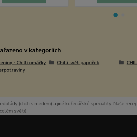
zařazeno v kategoriích
eniny - Chilli omáčky
Chilli svět papriček
CHI
erpotraviny
edolády (chilli s medem) a jiné kořenářské speciality. Naše recept
o celém světě.