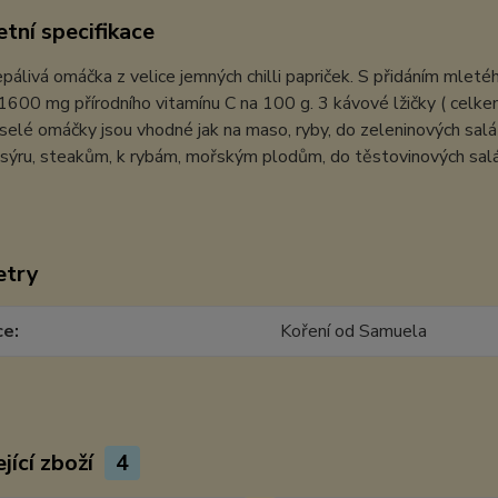
tní specifikace
álivá omáčka z velice jemných chilli papriček. S přidáním mleté
 1600 mg přírodního vitamínu C na 100 g. 3 kávové lžičky ( celkem
elé omáčky jsou vhodné jak na maso, ryby, do zeleninových salát
 sýru, steakům, k rybám, mořským plodům, do těstovinových salá
etry
ce
Koření od Samuela
jící zboží
4