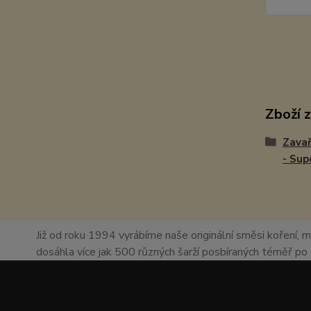
Zboží 
Zavař
- Sup
Již od roku 1994 vyrábíme naše originální směsi koření, m
dosáhla více jak 500 různých šarží posbíraných téměř p