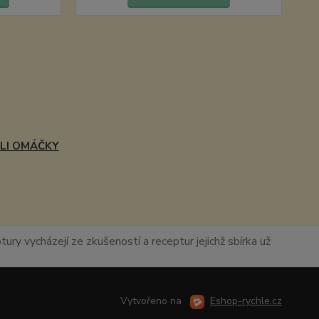
LLI OMÁČKY
ury vycházejí ze zkušeností a receptur jejichž sbírka už
Vytvořeno na
Eshop-rychle.cz