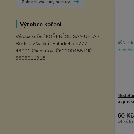
Zobrazit všechny novinky
Výrobce koření
Výroba koření KOŘENÍ OD SAMUELA -
Břetislav Vaňkát Palackého 4277
43001 Chomutov IČ62200488 DIČ
6606011918
Medolád
papričk
60 Kč
54 Kč
be