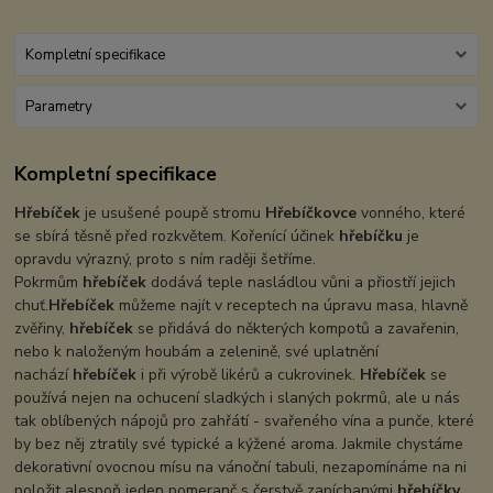
Kompletní specifikace
Parametry
Kompletní specifikace
Hřebíček
je usušené poupě stromu
Hřebíčkovce
vonného, které
se sbírá těsně před rozkvětem. Kořenící účinek
hřebíčku
je
opravdu výrazný, proto s ním raději šetříme.
Pokrmům
hřebíček
dodává teple nasládlou vůni a přiostří jejich
chuť.
Hřebíček
můžeme najít v receptech na úpravu masa, hlavně
zvěřiny,
hřebíček
se přidává do některých kompotů a zavařenin,
nebo k naloženým houbám a zelenině, své uplatnění
nachází
hřebíček
i při výrobě likérů a cukrovinek.
Hřebíček
se
používá nejen na ochucení sladkých i slaných pokrmů, ale u nás
tak oblíbených nápojů pro zahřátí - svařeného vína a punče, které
by bez něj ztratily své typické a kýžené aroma. Jakmile chystáme
dekorativní ovocnou mísu na vánoční tabuli, nezapomínáme na ni
položit alespoň jeden pomeranč s čerstvě zapíchanými
hřebíčky
.