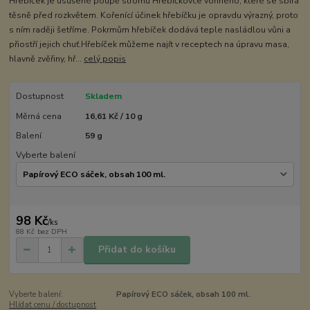
Hřebíček je usušené poupě stromu Hřebíčkovce vonného, které se sbírá
těsně před rozkvětem. Kořenící účinek hřebíčku je opravdu výrazný, proto
s ním raději šetříme. Pokrmům hřebíček dodává teple nasládlou vůni a
přiostří jejich chuť.Hřebíček můžeme najít v receptech na úpravu masa,
hlavně zvěřiny, hř...
celý popis
Dostupnost
Skladem
Měrná cena
16,61 Kč / 10 g
Balení
59 g
Vyberte balení
98 Kč
/
ks
88 Kč
bez DPH
Přidat do košíku
Vyberte balení:
Papírový ECO sáček, obsah 100 ml.
Hlídat cenu / dostupnost