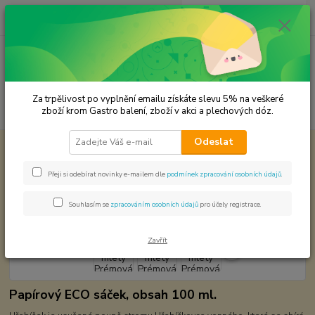
0
ks
CZK
za
0,00 Kč
Menu
Za trpělivost po vyplnění emailu získáte slevu 5% na veškeré
Hledat
zboží krom Gastro balení, zboží v akci a plechových dóz.
Odeslat
Úvod
Premium koření
Hřebíček mletý Prémová kvalita
Hřebíček mletý Prémová kvalita
Přeji si odebírat novinky e-mailem dle
podmínek zpracování osobních údajů
.
Souhlasím se
zpracováním osobních údajů
pro účely registrace.
Zavřít
Papírový ECO sáček, obsah 100 ml.