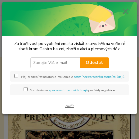
0
ks
CZK
za
0,00 Kč
Menu
Za trpělivost po vyplnění emailu získáte slevu 5% na veškeré
Hledat
zboží krom Gastro balení, zboží v akci a plechových dóz.
Odeslat
Úvod
Premium koření
Hřebíček celý Prémová kvalita
Hřebíček celý Prémová kvalita
Přeji si odebírat novinky e-mailem dle
podmínek zpracování osobních údajů
.
Souhlasím se
zpracováním osobních údajů
pro účely registrace.
Zavřít