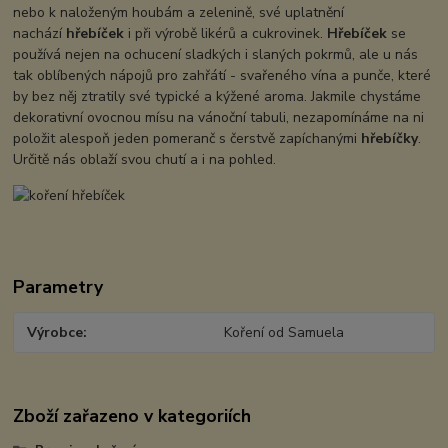
nebo k naloženým houbám a zelenině, své uplatnění
nachází
hřebíček
i při výrobě likérů a cukrovinek.
Hřebíček
se
používá nejen na ochucení sladkých i slaných pokrmů, ale u nás
tak oblíbených nápojů pro zahřátí - svařeného vína a punče, které
by bez něj ztratily své typické a kýžené aroma. Jakmile chystáme
dekorativní ovocnou mísu na vánoční tabuli, nezapomínáme na ni
položit alespoň jeden pomeranč s čerstvě zapíchanými
hřebíčky
.
Určitě nás oblaží svou chutí a i na pohled.
Parametry
Výrobce
Koření od Samuela
Zboží zařazeno v kategoriích