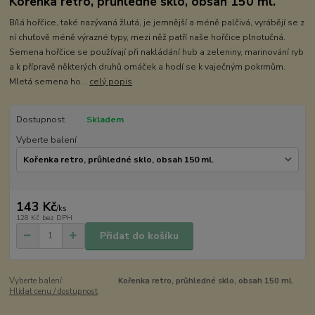
Kořenka retro, průhledné sklo, obsah 150 ml.
Bílá hořčice, také nazývaná žlutá, je jemnější a méně palčivá, vyrábějí se z
ní chuťově méně výrazné typy, mezi něž patří naše hořčice plnotučná.
Semena hořčice se používají při nakládání hub a zeleniny, marinování ryb
a k přípravě některých druhů omáček a hodí se k vaječným pokrmům.
Mletá semena ho...
celý popis
Dostupnost
Skladem
Vyberte balení
143 Kč
/
ks
128 Kč
bez DPH
Přidat do košíku
Vyberte balení:
Kořenka retro, průhledné sklo, obsah 150 ml.
Hlídat cenu / dostupnost