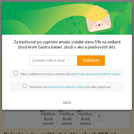
0
ks
CZK
za
0,00 Kč
Menu
Za trpělivost po vyplnění emailu získáte slevu 5% na veškeré
Hledat
zboží krom Gastro balení, zboží v akci a plechových dóz.
Odeslat
Úvod
Premium koření
Hořčice žlutá mletá Prémiová kvalita
Hořčice žlutá mletá Prémiová
Přeji si odebírat novinky e-mailem dle
podmínek zpracování osobních údajů
.
kvalita
Souhlasím se
zpracováním osobních údajů
pro účely registrace.
Zavřít