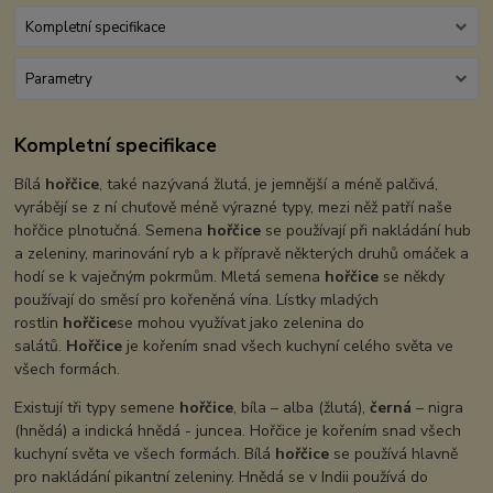
Kompletní specifikace
Parametry
Kompletní specifikace
Bílá
hořčice
, také nazývaná žlutá, je jemnější a méně palčivá,
vyrábějí se z ní chuťově méně výrazné typy, mezi něž patří naše
hořčice plnotučná. Semena
hořčice
se používají při nakládání hub
a zeleniny, marinování ryb a k přípravě některých druhů omáček a
hodí se k vaječným pokrmům. Mletá semena
hořčice
se někdy
používají do směsí pro kořeněná vína. Lístky mladých
rostlin
hořčice
se mohou využívat jako zelenina do
salátů.
Hořčice
je kořením snad všech kuchyní celého světa ve
všech formách.
Existují tři typy semene
hořčice
, bíla – alba (žlutá),
černá
– nigra
(hnědá) a indická hnědá - juncea. Hořčice je kořením snad všech
kuchyní světa ve všech formách. Bílá
hořčice
se používá hlavně
pro nakládání pikantní zeleniny. Hnědá se v Indii používá do