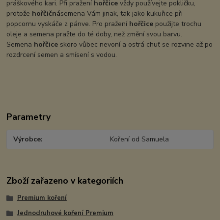
práškového kari. Při pražení
hořčice
vždy používejte pokličku,
protože
hořčičná
semena Vám jinak, tak jako kukuřice při
popcornu vyskáče z pánve. Pro pražení
hořčice
použijte trochu
oleje a semena pražte do té doby, než změní svou barvu.
Semena
hořčice
skoro vůbec nevoní a ostrá chuť se rozvine až po
rozdrcení semen a smísení s vodou.
Parametry
Výrobce
Koření od Samuela
Zboží zařazeno v kategoriích
Premium koření
Jednodruhové koření Premium