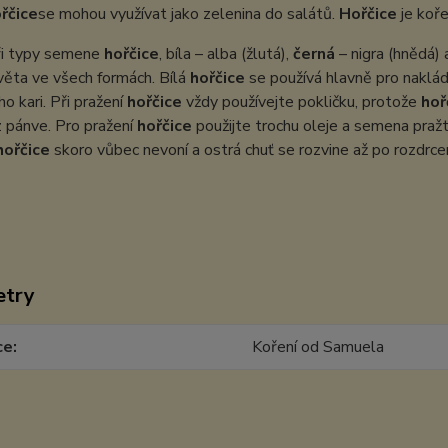
řčice
se mohou využívat jako zelenina do salátů.
Hořčice
je koře
tři typy semene
hořčice
, bíla – alba (žlutá),
černá
– nigra (hnědá) 
věta ve všech formách. Bílá
hořčice
se používá hlavně pro nakládá
o kari. Při pražení
hořčice
vždy používejte pokličku, protože
hoř
 pánve. Pro pražení
hořčice
použijte trochu oleje a semena pražt
hořčice
skoro vůbec nevoní a ostrá chuť se rozvine až po rozdrce
etry
ce
Koření od Samuela