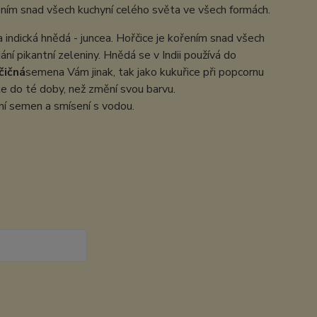
ním snad všech kuchyní celého světa ve všech formách.
a indická hnědá - juncea. Hořčice je kořením snad všech
ní pikantní zeleniny. Hnědá se v Indii používá do
čičná
semena Vám jinak, tak jako kukuřice při popcornu
e do té doby, než změní svou barvu.
ní semen a smísení s vodou.