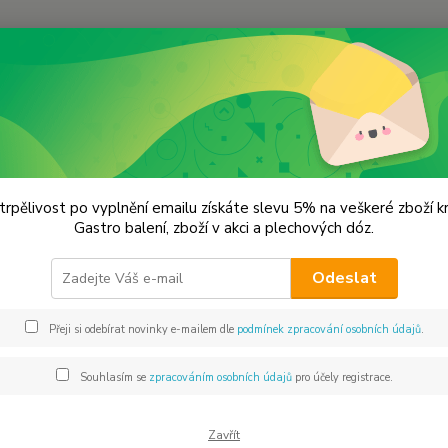
Hledat
remium koření
Hořčice žlutá mletá Prémiová kvalita
ice žlutá mletá Prémiová kvalita
trpělivost po vyplnění emailu získáte slevu 5% na veškeré zboží 
Gastro balení, zboží v akci a plechových dóz.
Zkum
Odeslat
Bílá ho
se z n
Přeji si odebírat novinky e-mailem dle
podmínek zpracování osobních údajů
.
plnotu
marino
Souhlasím se
zpracováním osobních údajů
pro účely registrace.
vaječn
Zavřít