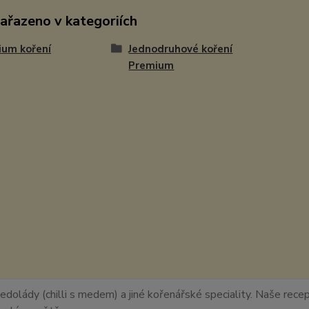
zařazeno v kategoriích
ium koření
Jednodruhové koření
Premium
edolády (chilli s medem) a jiné kořenářské speciality. Naše recept