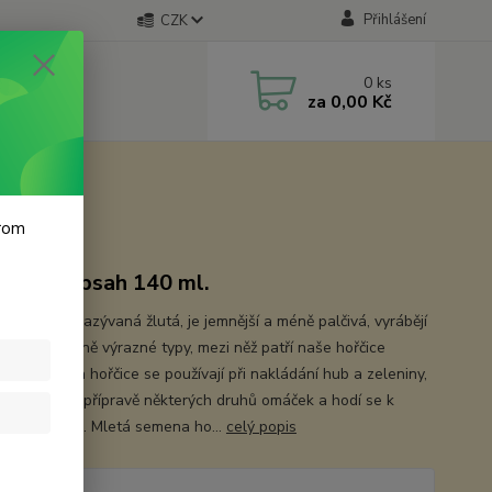
Přihlášení
CZK
0
ks
za
0,00 Kč
krom
avka, obsah 140 ml.
řčice, také nazývaná žlutá, je jemnější a méně palčivá, vyrábějí
í chuťově méně výrazné typy, mezi něž patří naše hořčice
čná. Semena hořčice se používají při nakládání hub a zeleniny,
vání ryb a k přípravě některých druhů omáček a hodí se k
ým pokrmům. Mletá semena ho...
celý popis