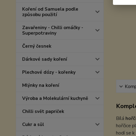
Koření od Samuela podle
způsobu použití
Zavařeniny - Chilli omáčky -
Superpotraviny
Černý česnek
Dárkové sady koření
Plechové dózy - kořenky
Mlýnky na koření
Kompl
Výroba a Molekulární kuchyně
Komple
Chilli svět papriček
Bílá
hořč
Cukr a sůl
hořčice 
hodí se 