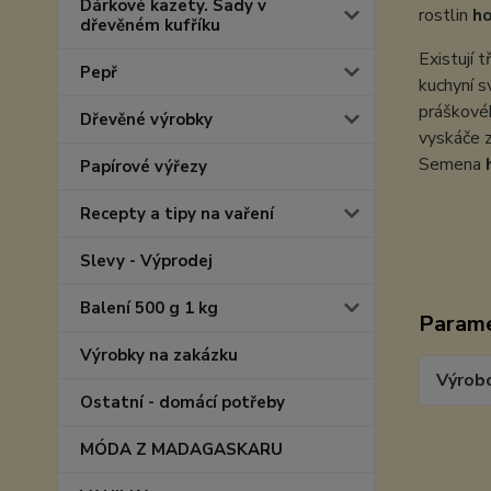
Dárkové kazety. Sady v
rostlin
ho
dřevěném kufříku
Existují 
Pepř
kuchyní s
práškovéh
Dřevěné výrobky
vyskáče z
Semena
Papírové výřezy
Recepty a tipy na vaření
Slevy - Výprodej
Balení 500 g 1 kg
Param
Výrobky na zakázku
Výrob
Ostatní - domácí potřeby
MÓDA Z MADAGASKARU