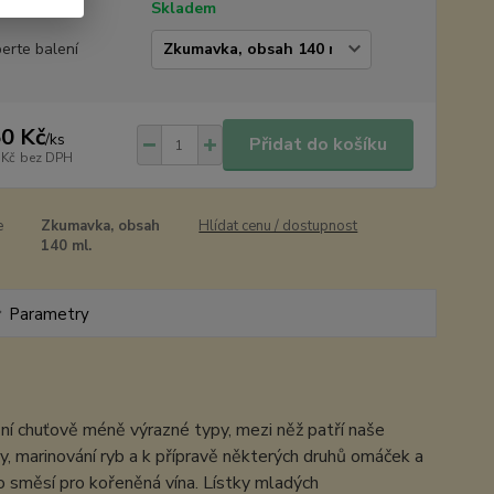
tupnost
Skladem
erte balení
0 Kč
/
ks
Přidat do košíku
 Kč
bez DPH
e
Zkumavka, obsah
Hlídat cenu / dostupnost
140 ml.
Parametry
 z ní chuťově méně výrazné typy, mezi něž patří naše
ny, marinování ryb a k přípravě některých druhů omáček a
o směsí pro kořeněná vína. Lístky mladých