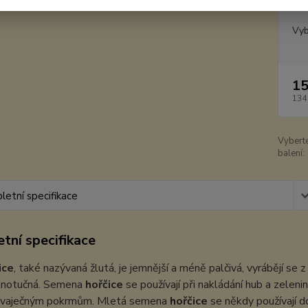
Dos
Vyb
15
134
Vybert
balení:
etní specifikace
tní specifikace
ice
, také nazývaná žlutá, je jemnější a méně palčivá, vyrábějí se
plnotučná. Semena
hořčice
se používají při nakládání hub a zeleni
k vaječným pokrmům. Mletá semena
hořčice
se někdy používají d