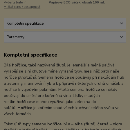
Vyberte balení:
Papírový ECO sáček, obsah 100 ml.
Hlídat cenu / dostupnost
Kompletní specifikace
Parametry
Kompletní specifikace
Bílá
hořčice
, také nazývaná žlutá, je jemnější a méně palčivá,
vyrábějí se z ní chuťově méně výrazné typy, mezi něž patří naše
hořčice plnotučná. Semena
hořčice
se používají při nakládání hub
a zeleniny, marinování ryb a k přípravě některých druhů omáček a
hodí se k vaječným pokrmům. Mletá semena
hořčice
se někdy
používají do směsí pro kořeněná vína. Lístky mladých
rostlin
hořčice
se mohou využívat jako zelenina do
salátů.
Hořčice
je kořením snad všech kuchyní celého světa ve
všech formách.
Existují tři typy semene
hořčice
, bíla – alba (žlutá),
černá
– nigra