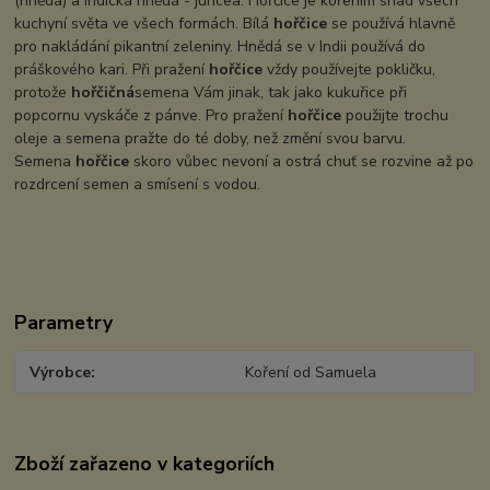
(hnědá) a indická hnědá - juncea. Hořčice je kořením snad všech
kuchyní světa ve všech formách. Bílá
hořčice
se používá hlavně
pro nakládání pikantní zeleniny. Hnědá se v Indii používá do
práškového kari. Při pražení
hořčice
vždy používejte pokličku,
protože
hořčičná
semena Vám jinak, tak jako kukuřice při
popcornu vyskáče z pánve. Pro pražení
hořčice
použijte trochu
oleje a semena pražte do té doby, než změní svou barvu.
Semena
hořčice
skoro vůbec nevoní a ostrá chuť se rozvine až po
rozdrcení semen a smísení s vodou.
Parametry
Výrobce
Koření od Samuela
Zboží zařazeno v kategoriích