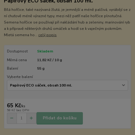
Papírový ECO sáček, obsah 100 ml.
Bílá hořčice, také nazývaná žlutá, je jemnější a méně palčivá, vyrábějí se z
ní chuťově méně výrazné typy, mezi něž patří naše hořčice plnotučná.
Semena hořčice se používají při nakládání hub a zeleniny, marinování ryb
a k přípravě některých druhů omáček a hodí se k vaječným pokrmům.
Mletá semena ho...
celý popis
Dostupnost
Skladem
Měrná cena
11,82 Kč / 10 g
Balení
55 g
Vyberte balení
65 Kč
/
ks
58 Kč
bez DPH
Přidat do košíku