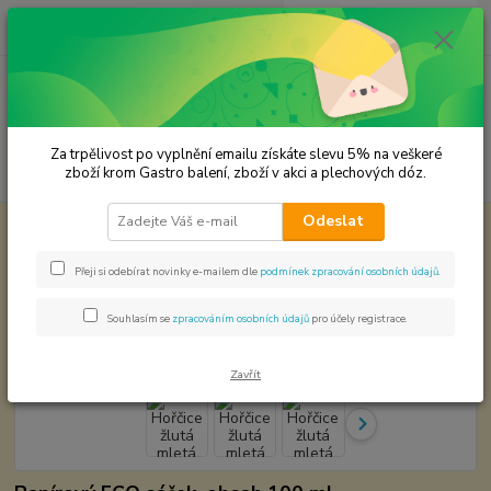
0
ks
CZK
za
0,00 Kč
Menu
Za trpělivost po vyplnění emailu získáte slevu 5% na veškeré
Hledat
zboží krom Gastro balení, zboží v akci a plechových dóz.
Odeslat
Úvod
Premium koření
Hořčice žlutá mletá Prémiová kvalita
Hořčice žlutá mletá Prémiová
Přeji si odebírat novinky e-mailem dle
podmínek zpracování osobních údajů
.
kvalita
Souhlasím se
zpracováním osobních údajů
pro účely registrace.
Zavřít