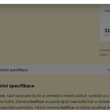
Dos
Vyb
31
277
Vybert
balení:
etní specifikace
tní specifikace
ice
, také nazývaná žlutá, je jemnější a méně palčivá, vyrábějí se
plnotučná. Semena
hořčice
se používají při nakládání hub a zeleni
k vaječným pokrmům. Mletá semena
hořčice
se někdy používají d