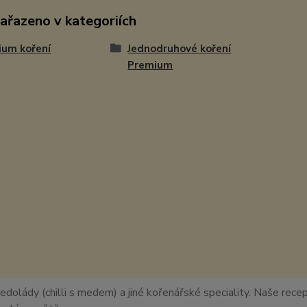
zařazeno v kategoriích
ium koření
Jednodruhové koření
Premium
edolády (chilli s medem) a jiné kořenářské speciality. Naše recept