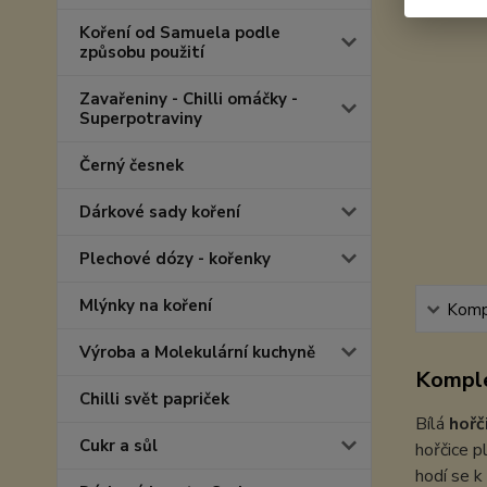
Koření od Samuela podle
způsobu použití
Zavařeniny - Chilli omáčky -
Superpotraviny
Černý česnek
Dárkové sady koření
Plechové dózy - kořenky
Mlýnky na koření
Kompl
Výroba a Molekulární kuchyně
Komple
Chilli svět papriček
Bílá
hořč
Cukr a sůl
hořčice 
hodí se 