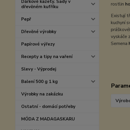
Dárkové kazety. Sady v
rostlin
ho
dřevěném kufříku
Existují 
Pepř
kuchyní s
práškovéh
Dřevěné výrobky
vyskáče z
Semena
Papírové výřezy
Recepty a tipy na vaření
Slevy - Výprodej
Balení 500 g 1 kg
Param
Výrobky na zakázku
Výrob
Ostatní - domácí potřeby
MÓDA Z MADAGASKARU