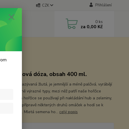
Přihlášení
CZK
0
ks
za
0,00 Kč
krom
ro plechová dóza, obsah 400 ml.
řčice, také nazývaná žlutá, je jemnější a méně palčivá, vyrábějí
í chuťově méně výrazné typy, mezi něž patří naše hořčice
čná. Semena hořčice se používají při nakládání hub a zeleniny,
vání ryb a k přípravě některých druhů omáček a hodí se k
ým pokrmům. Mletá semena ho...
celý popis