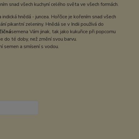
ním snad všech kuchyní celého světa ve všech formách.
a indická hnědá - juncea. Hořčice je kořením snad všech
ní pikantní zeleniny. Hnědá se v Indii používá do
čičná
semena Vám jinak, tak jako kukuřice při popcornu
e do té doby, než změní svou barvu.
ní semen a smísení s vodou.