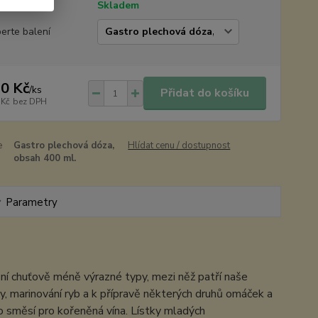
tupnost
Skladem
erte balení
0 Kč
/
ks
Přidat do košíku
 Kč
bez DPH
e
Gastro plechová dóza,
Hlídat cenu / dostupnost
obsah 400 ml.
Parametry
 z ní chuťově méně výrazné typy, mezi něž patří naše
ny, marinování ryb a k přípravě některých druhů omáček a
o směsí pro kořeněná vína. Lístky mladých