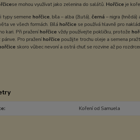
řčice
se mohou využívat jako zelenina do salátů.
Hořčice
je koře
tři typy semene
hořčice
, bíla – alba (žlutá),
černá
– nigra (hnědá) 
věta ve všech formách. Bílá
hořčice
se používá hlavně pro nakládá
o kari. Při pražení
hořčice
vždy používejte pokličku, protože
hoř
 pánve. Pro pražení
hořčice
použijte trochu oleje a semena pražt
hořčice
skoro vůbec nevoní a ostrá chuť se rozvine až po rozdrce
etry
ce
Koření od Samuela