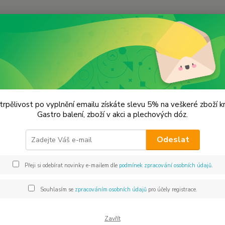
Hledat
remium koření
Hořčice černá Prémiová kvalita
ice černá Prémiová kvalita
trpělivost po vyplnění emailu získáte slevu 5% na veškeré zboží 
Gastro balení, zboží v akci a plechových dóz.
Gast
Odeslat
Bílá ho
se z n
Přeji si odebírat novinky e-mailem dle
podmínek zpracování osobních údajů
.
plnotu
marino
Souhlasím se
zpracováním osobních údajů
pro účely registrace.
vaječn
Zavřít