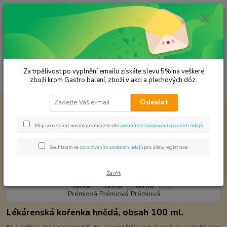
0
ks
CZK
za
0,00 Kč
Menu
Za trpělivost po vyplnění emailu získáte slevu 5% na veškeré
Hledat
zboží krom Gastro balení, zboží v akci a plechových dóz.
Odeslat
Úvod
Premium koření
Hořčice černá Prémiová kvalita
Hořčice černá Prémiová kvalita
Přeji si odebírat novinky e-mailem dle
podmínek zpracování osobních údajů
.
Souhlasím se
zpracováním osobních údajů
pro účely registrace.
Zavřít
Lékárenská kořenka hnědá, obsah 100 ml.