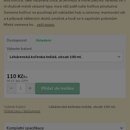
Bílá hořčice, také nazývaná žlutá, je jemnější a méně palčivá, vyrábějí se z
ní chuťově méně výrazné typy, mezi něž patří naše hořčice plnotučná.
Semena hořčice se používají při nakládání hub a zeleniny, marinování ryb
a k přípravě některých druhů omáček a hodí se k vaječným pokrmům.
Mletá semena ho...
celý popis
Dostupnost
Skladem
Vyberte balení
110 Kč
/
ks
98 Kč
bez DPH
Přidat do košíku
Vyberte balení:
Lékárenská kořenka hnědá, obsah 100 ml.
Hlídat cenu / dostupnost
Kompletní specifikace