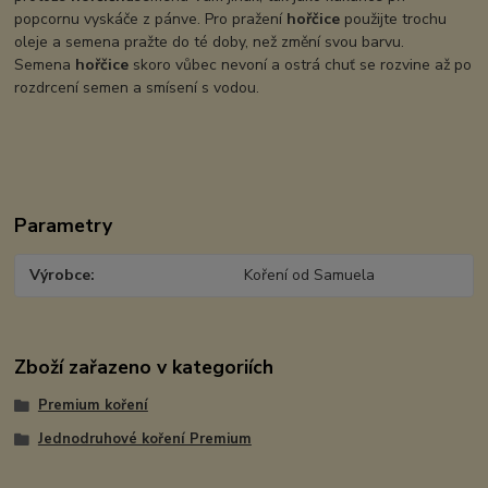
popcornu vyskáče z pánve. Pro pražení
hořčice
použijte trochu
oleje a semena pražte do té doby, než změní svou barvu.
Semena
hořčice
skoro vůbec nevoní a ostrá chuť se rozvine až po
rozdrcení semen a smísení s vodou.
Parametry
Výrobce
Koření od Samuela
Zboží zařazeno v kategoriích
Premium koření
Jednodruhové koření Premium