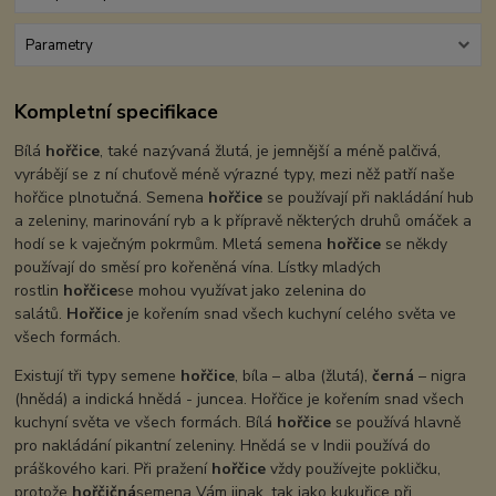
Parametry
Kompletní specifikace
Bílá
hořčice
, také nazývaná žlutá, je jemnější a méně palčivá,
vyrábějí se z ní chuťově méně výrazné typy, mezi něž patří naše
hořčice plnotučná. Semena
hořčice
se používají při nakládání hub
a zeleniny, marinování ryb a k přípravě některých druhů omáček a
hodí se k vaječným pokrmům. Mletá semena
hořčice
se někdy
používají do směsí pro kořeněná vína. Lístky mladých
rostlin
hořčice
se mohou využívat jako zelenina do
salátů.
Hořčice
je kořením snad všech kuchyní celého světa ve
všech formách.
Existují tři typy semene
hořčice
, bíla – alba (žlutá),
černá
– nigra
(hnědá) a indická hnědá - juncea. Hořčice je kořením snad všech
kuchyní světa ve všech formách. Bílá
hořčice
se používá hlavně
pro nakládání pikantní zeleniny. Hnědá se v Indii používá do
práškového kari. Při pražení
hořčice
vždy používejte pokličku,
protože
hořčičná
semena Vám jinak, tak jako kukuřice při