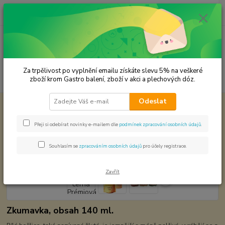
0
ks
CZK
za
0,00 Kč
Menu
Za trpělivost po vyplnění emailu získáte slevu 5% na veškeré
Hledat
zboží krom Gastro balení, zboží v akci a plechových dóz.
Odeslat
Úvod
Premium koření
Hořčice černá Prémiová kvalita
Hořčice černá Prémiová kvalita
Přeji si odebírat novinky e-mailem dle
podmínek zpracování osobních údajů
.
Souhlasím se
zpracováním osobních údajů
pro účely registrace.
Zavřít
Zkumavka, obsah 140 ml.