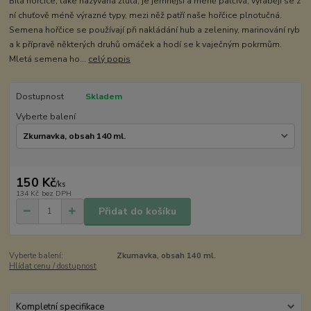
Bílá hořčice, také nazývaná žlutá, je jemnější a méně palčivá, vyrábějí se z
ní chuťově méně výrazné typy, mezi něž patří naše hořčice plnotučná.
Semena hořčice se používají při nakládání hub a zeleniny, marinování ryb
a k přípravě některých druhů omáček a hodí se k vaječným pokrmům.
Mletá semena ho...
celý popis
Dostupnost
Skladem
Vyberte balení
150 Kč
/
ks
134 Kč
bez DPH
Přidat do košíku
Vyberte balení:
Zkumavka, obsah 140 ml.
Hlídat cenu / dostupnost
Kompletní specifikace