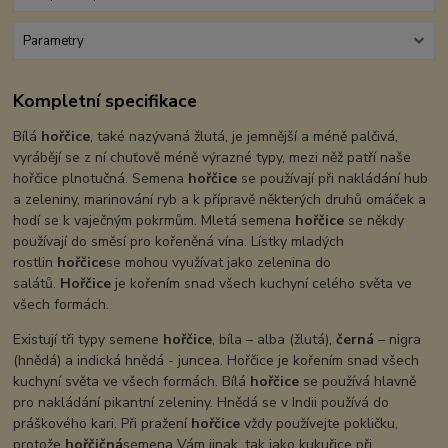
Parametry
Kompletní specifikace
Bílá
hořčice
, také nazývaná žlutá, je jemnější a méně palčivá,
vyrábějí se z ní chuťově méně výrazné typy, mezi něž patří naše
hořčice plnotučná. Semena
hořčice
se používají při nakládání hub
a zeleniny, marinování ryb a k přípravě některých druhů omáček a
hodí se k vaječným pokrmům. Mletá semena
hořčice
se někdy
používají do směsí pro kořeněná vína. Lístky mladých
rostlin
hořčice
se mohou využívat jako zelenina do
salátů.
Hořčice
je kořením snad všech kuchyní celého světa ve
všech formách.
Existují tři typy semene
hořčice
, bíla – alba (žlutá),
černá
– nigra
(hnědá) a indická hnědá - juncea. Hořčice je kořením snad všech
kuchyní světa ve všech formách. Bílá
hořčice
se používá hlavně
pro nakládání pikantní zeleniny. Hnědá se v Indii používá do
práškového kari. Při pražení
hořčice
vždy používejte pokličku,
protože
hořčičná
semena Vám jinak, tak jako kukuřice při