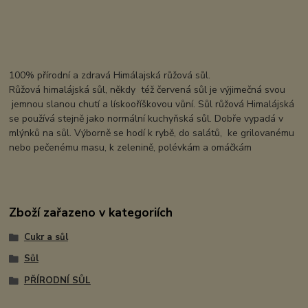
100% přírodní a zdravá Himálajská růžová sůl.
Růžová himalájská sůl, někdy též červená sůl je výjimečná svou
jemnou slanou chutí a lískooříškovou vůní. Sůl růžová Himalájská
se používá stejně jako normální kuchyňská sůl. Dobře vypadá v
mlýnků na sůl. Výborně se hodí k rybě, do salátů, ke grilovanému
nebo pečenému masu, k zelenině, polévkám a omáčkám
Zboží zařazeno v kategoriích
Cukr a sůl
Sůl
PŘÍRODNÍ SŮL