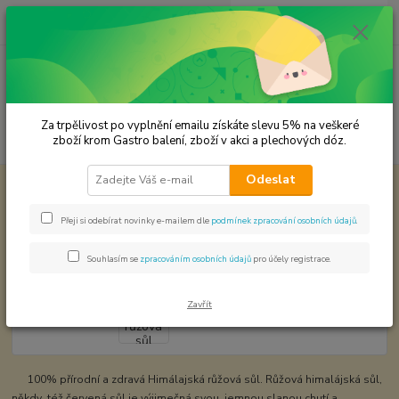
0
ks
CZK
za
0,00 Kč
Menu
Za trpělivost po vyplnění emailu získáte slevu 5% na veškeré
Hledat
zboží krom Gastro balení, zboží v akci a plechových dóz.
Odeslat
Úvod
Cukr a sůl
Himalájská růžová sůl hrubozrnná
Himalájská růžová sůl hrubozrnná
Přeji si odebírat novinky e-mailem dle
podmínek zpracování osobních údajů
.
Souhlasím se
zpracováním osobních údajů
pro účely registrace.
Zavřít
100% přírodní a zdravá Himálajská růžová sůl. Růžová himalájská sůl,
někdy též červená sůl je výjimečná svou jemnou slanou chutí a