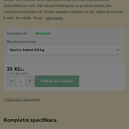
lískooříškovou vůní. Sůl růžová Himalájská se používá stejně jako
normální kuchyňská sůl. Dobře vypadá v mlýnků na sůl. Výborně se hodí
k rybě, do salátů, ke gr...
celý popis
Dostupnost
Skladem
Množstevní slevy:
35 Kč
/
ks
31 Kč
bez DPH
Přidat do košíku
Hlídat cenu / dostupnost
Kompletní specifikace