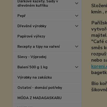
Dárkové kazety. Sady v
Složení
dřevěném kufříku
kmín , 
Pepř
Pařížs
Dřevěné výrobky
vytvoř
majite
Papírové výřezy
"Café 
Recepty a tipy na vaření
směs ko
rozpuš
Slevy - Výprodej
nebo s
koreni.
Balení 500 g 1 kg
bagetku
Výrobky na zakázku
Bio ko
Ostatní - domácí potřeby
šikovn
MÓDA Z MADAGASKARU