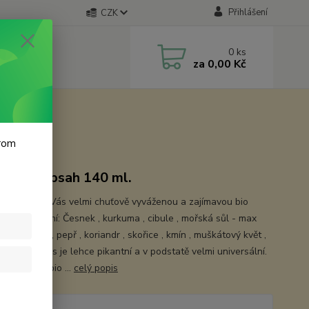
Přihlášení
CZK
0
ks
za
0,00 Kč
krom
avka, obsah 140 ml.
vili jsme pro Vás velmi chuťově vyváženou a zajímavou bio
oření. Složení: Česnek , kurkuma , cibule , mořská sůl - max
tinový cukr , pepř , koriandr , skořice , kmín , muškátový květ ,
zázvor . Směs je lehce pikantní a v podstatě velmi universální.
é bylinky v bio ...
celý popis