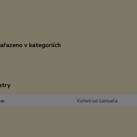
zařazeno v kategoriích
etry
ce
Koření od Samuela