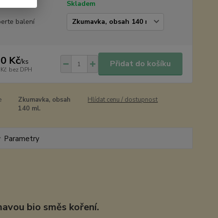
tupnost
Skladem
erte balení
0 Kč
/
ks
Přidat do košíku
 Kč
bez DPH
e
Zkumavka, obsah
Hlídat cenu / dostupnost
140 ml.
Parametry
mavou bio směs koření.