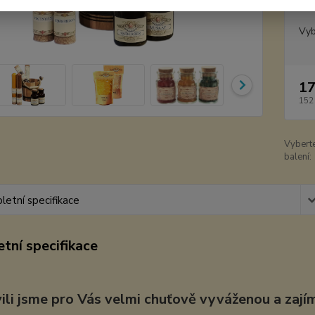
Dos
Vyb
17
152
Vybert
balení:
etní specifikace
tní specifikace
vili jsme pro Vás velmi chuťově vyváženou a zají