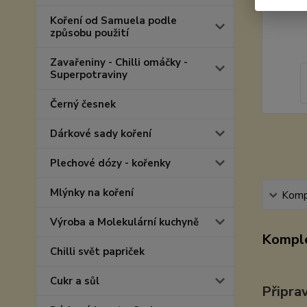
Koření od Samuela podle
způsobu použití
Zavařeniny - Chilli omáčky -
Superpotraviny
Černý česnek
Dárkové sady koření
Plechové dózy - kořenky
Mlýnky na koření
Kompl
Výroba a Molekulární kuchyně
Komple
Chilli svět papriček
Cukr a sůl
Připra