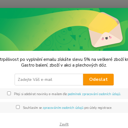
Hledat
remium koření
Herbs de Paris - Café de Paris
s de Paris - Café de Paris
trpělivost po vyplnění emailu získáte slevu 5% na veškeré zboží 
Gastro balení, zboží v akci a plechových dóz.
Zkum
Odeslat
Připra
směs k
Přeji si odebírat novinky e-mailem dle
podmínek zpracování osobních údajů
.
20%, tř
pepř , 
Souhlasím se
zpracováním osobních údajů
pro účely registrace.
Pařížsk
Zavřít