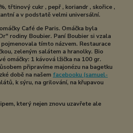
 třtinový cukr , pepř , koriandr , skořice ,
kantní a v podstatě velmi universální.
é omáčky Café de Paris. Omáčka byla
r" rodiny Boubier. Paní Boubier si vzala
le pojmenovala tímto názvem. Restaurace
kou, zeleným salátem a hranolky. Bio
vé omáčky: 1 kávová lžička na 100 gr.
působem připravíme majonézu na bagetku
brzké době na našem
facebooku (samuel-
látů, k sýru, na grilování, na křupavou
ipem, který nejen znovu uzavřete ale