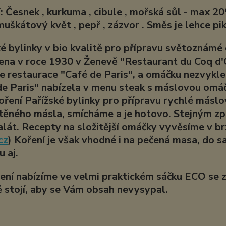
: Česnek , kurkuma , cibule , mořská sůl - max 20%,
muškátový květ , pepř , zázvor . Směs je lehce pi
ké bylinky v bio kvalitě pro přípravu světoznám
ena v roce 1930 v Ženevě "Restaurant du Coq d'O
le restaurace "Café de Paris", a omáčku nezvyk
de Paris" nabízela v menu steak s máslovou omáč
ření Pařížské bylinky pro přípravu rychlé máslo
těného másla, smícháme a je hotovo. Stejným z
alát. Recepty na složitější omáčky vyvěsíme v 
cz
) Koření je však vhodné i na pečená masa, do sa
 aj.
ření nabízíme ve velmi praktickém sáčku ECO se z
ě stojí, aby se Vám obsah nevysypal.