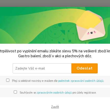
Hledat
remium koření
GRIL & GULÁŠ Prémiová kvalita
 & GULÁŠ Prémiová kvalita
trpělivost po vyplnění emailu získáte slevu 5% na veškeré zboží 
Gastro balení, zboží v akci a plechových dóz.
Koře
Odeslat
Směs k
kvalit
Přeji si odebírat novinky e-mailem dle
podmínek zpracování osobních údajů
.
spokoj
klasic
Souhlasím se
zpracováním osobních údajů
pro účely registrace.
s cibul
Zavřít