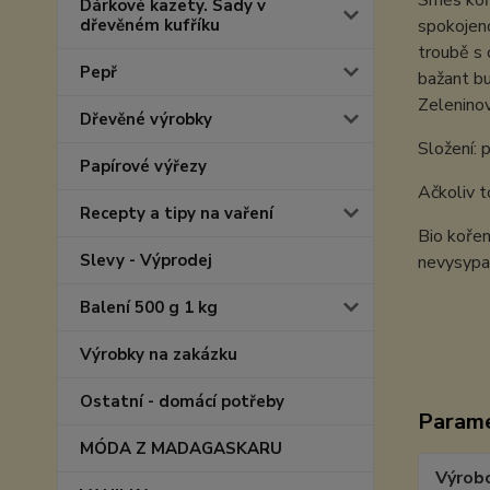
Směs koře
Dárkové kazety. Sady v
dřevěném kufříku
spokojeno
troubě s 
Pepř
bažant bu
Zeleninov
Dřevěné výrobky
Složení: 
Papírové výřezy
Ačkoliv t
Recepty a tipy na vaření
Bio kořen
Slevy - Výprodej
nevysypa
Balení 500 g 1 kg
Výrobky na zakázku
Ostatní - domácí potřeby
Param
MÓDA Z MADAGASKARU
Výrob