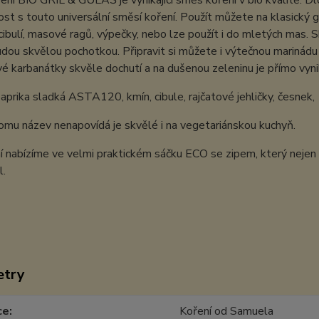
ní BIO GRIL & GULÁŠ je vynikající směs koření v bio kvalitě. 
st s touto universální směsí koření. Použít můžete na klasický g
cibulí, masové ragů, výpečky, nebo lze použít i do mletých mas. S
dou skvělou pochotkou. Připravit si můžete i výtečnou marinád
é karbanátky skvěle dochutí a na dušenou zeleninu je přímo vynika
paprika sladká ASTA120, kmín, cibule, rajčatové jehličky, česnek, 
omu název nenapovídá je skvělé i na vegetariánskou kuchyň.
í nabízíme ve velmi praktickém sáčku ECO se zipem, který nejen
l.
etry
ce
Koření od Samuela