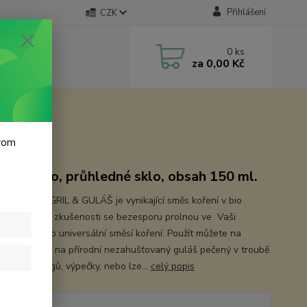
Přihlášení
CZK
0
ks
za
0,00 Kč
krom
nka retro, průhledné sklo, obsah 150 ml.
oření BIO GRIL & GULÁŠ je vynikající směs koření v bio
ě. Dlouholeté zkušenosti se bezesporu prolnou ve Vaši
enost s touto universální směsí koření. Použít můžete na
ký guláš tak i na přírodní nezahušťovaný guláš pečený v troubě
í, masové ragů, výpečky, nebo lze...
celý popis