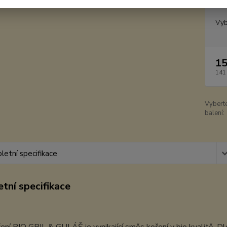
Dos
Vyb
15
141
Vybert
balení:
etní specifikace
tní specifikace