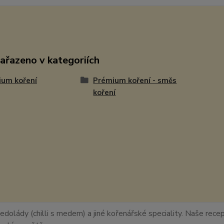
zařazeno v kategoriích
ium koření
Prémium koření - směs
koření
edolády (chilli s medem) a jiné kořenářské speciality. Naše recept