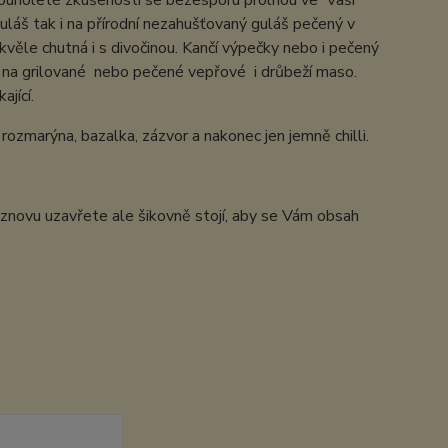
Dlouholeté zkušenosti se bezesporu prolnou ve Vaši
uláš tak i na přírodní nezahušťovaný guláš pečený v
kvěle chutná i s divočinou. Kančí výpečky nebo i pečený
u na grilované nebo pečené vepřové i drůbeží maso.
jící.
rozmarýna, bazalka, zázvor a nakonec jen jemně chilli.
 znovu uzavřete ale šikovně stojí, aby se Vám obsah