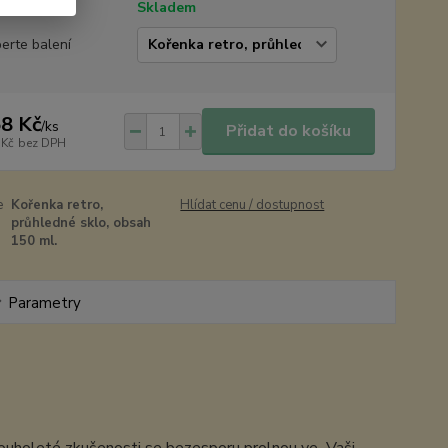
tupnost
Skladem
erte balení
8 Kč
/
ks
Přidat do košíku
 Kč
bez DPH
e
Kořenka retro,
Hlídat cenu / dostupnost
průhledné sklo, obsah
150 ml.
Parametry