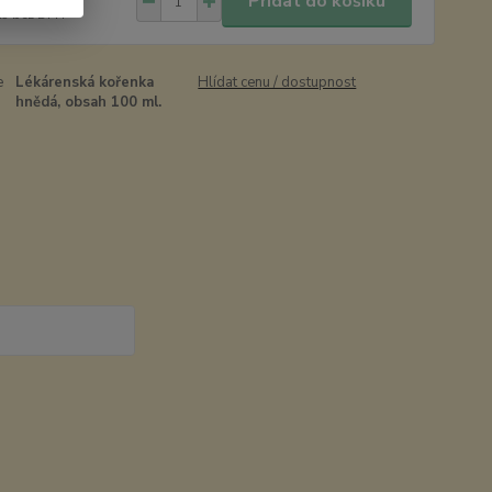
Přidat do košíku
Kč
bez DPH
e
Lékárenská kořenka
Hlídat cenu / dostupnost
hnědá, obsah 100 ml.