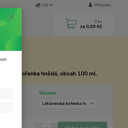
Přihlášení
CZK
0
ks
za
0,00 Kč
krom
renská kořenka hnědá, obsah 100 ml.
tupnost
Skladem
erte balení
0 Kč
/
ks