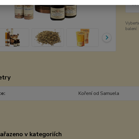
98 
Vybert
balení:
etry
ce
Koření od Samuela
zařazeno v kategoriích