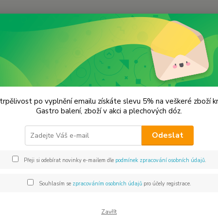
Hledat
remium koření
Fenykl celý Prémiová kvalita
kl celý Prémiová kvalita
trpělivost po vyplnění emailu získáte slevu 5% na veškeré zboží 
Gastro balení, zboží v akci a plechových dóz.
Léká
Odeslat
Dos
Přeji si odebírat novinky e-mailem dle
podmínek zpracování osobních údajů
.
Vyb
Souhlasím se
zpracováním osobních údajů
pro účely registrace.
Zavřít
11