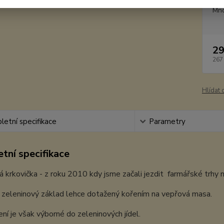
Mno
29
267
Hlídat 
etní specifikace
Parametry
tní specifikace
 krkovička - z roku 2010 kdy jsme začali jezdit farmářské trhy 
zeleninový základ lehce dotažený kořením na vepřová masa.
ní je však výborné do zeleninových jídel.