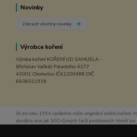
Novinky
Zobrazit všechny novinky
Výrobce koření
Výroba koření KOŘENÍ OD SAMUELA -
Břetislav Vaňkát Palackého 4277
43001 Chomutov IČ62200488 DIČ
6606011918
Již od roku 1994 vyrábíme naše originální směsi koření, m
dosáhla více jak 500 různých šarží posbíraných téměř p