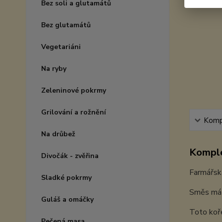
Bez soli a glutamátů
Bez glutamátů
Vegetariáni
Na ryby
Zeleninové pokrmy
Grilování a rožnění
Kompl
Na drůbež
Komple
Divočák - zvěřina
Farmářská
Sladké pokrmy
Směs má 
Guláš a omáčky
Toto koře
Pečená masa