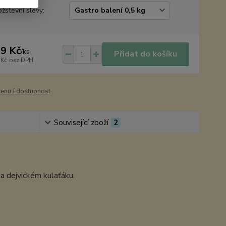
žstevní slevy:
9 Kč
/
ks
Přidat do košíku
 Kč
bez DPH
cenu / dostupnost
Související zboží
2
na dejvickém kulaťáku.