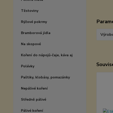
Těstoviny
Param
Rýžové pokrmy
Bramborová jídla
Výrob
Na skopové
Koření do nápojů-čaje, káva aj
Souvise
Polévky
Paštiky, klobásy, pomazánky
Nepálivé koření
Středně pálivé
Pálivé koření