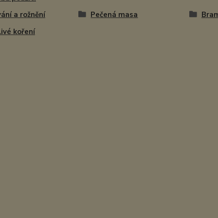
vání a rožnění
Pečená masa
Bram
ivé koření