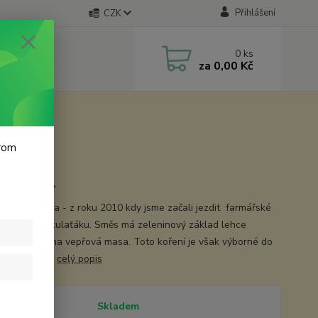
Přihlášení
CZK
0
ks
za
0,00 Kč
krom
k 100 ml
ská krkovička - z roku 2010 kdy jsme začali jezdit farmářské
a dejvickém kulaťáku. Směs má zeleninový základ lehce
ný kořením na vepřová masa. Toto koření je však výborné do
nových jídel.
celý popis
tupnost
Skladem