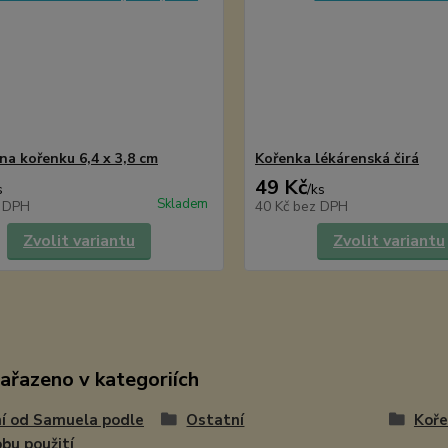
na kořenku 6,4 x 3,8 cm
Kořenka lékárenská čirá
49 Kč
s
/
ks
Skladem
 DPH
40 Kč
bez DPH
Zvolit variantu
Zvolit variantu
zařazeno v kategoriích
í od Samuela podle
Ostatní
Koře
bu použití