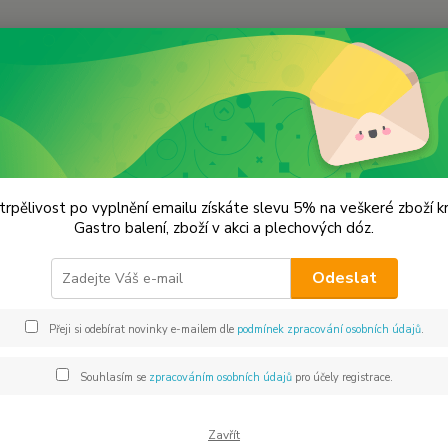
Hledat
oření od Samuela podle způsobu použití
Farmářská krkovička
ářská krkovička
trpělivost po vyplnění emailu získáte slevu 5% na veškeré zboží 
Gastro balení, zboží v akci a plechových dóz.
Sáče
Odeslat
Farmář
trhy n
Přeji si odebírat novinky e-mailem dle
podmínek zpracování osobních údajů
.
dotaže
zeleni
Souhlasím se
zpracováním osobních údajů
pro účely registrace.
Dos
Zavřít