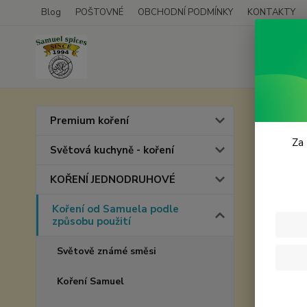
Blog
POŠTOVNÉ
OBCHODNÍ PODMÍNKY
KONTAKTY
Úvod
K
Premium koření
Farm
Za 
Světová kuchyně - koření
KOŘENÍ JEDNODRUHOVÉ
Koření od Samuela podle
způsobu použití
Světově známé směsi
Koření Samuel