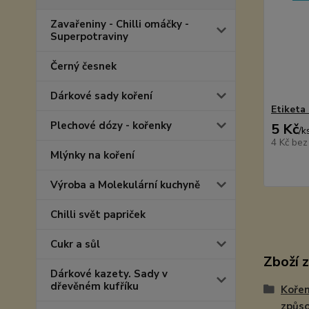
Zavařeniny - Chilli omáčky -
Superpotraviny
Černý česnek
Dárkové sady koření
Etiketa 
Plechové dózy - kořenky
5 Kč
/
k
4 Kč
bez
Mlýnky na koření
Výroba a Molekulární kuchyně
Chilli svět papriček
Cukr a sůl
Zboží 
Dárkové kazety. Sady v
dřevěném kufříku
Kořen
způso