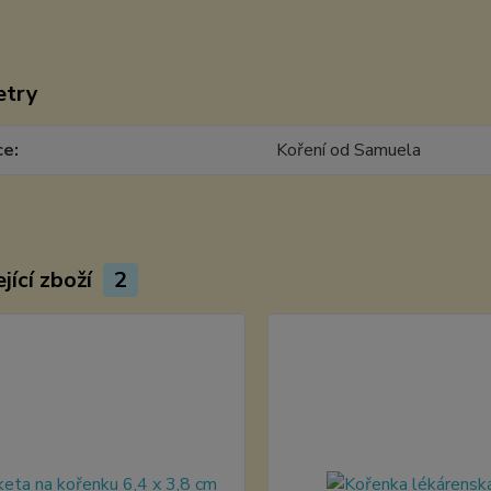
etry
ce
Koření od Samuela
jící zboží
2