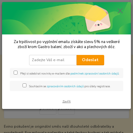
0
ks
CZK
za
0,00 Kč
Menu
Za trpělivost po vyplnění emailu získáte slevu 5% na veškeré
Hledat
zboží krom Gastro balení, zboží v akci a plechových dóz.
Odeslat
Úvod
Koření od Samuela podle způsobu použití
Evino pokušení
Evino pokušení
Přeji si odebírat novinky e-mailem dle
podmínek zpracování osobních údajů
.
Souhlasím se
zpracováním osobních údajů
pro účely registrace.
Zavřít
Evino pokušení je originální směs naší dlouholeté odběratelky a
prodejkyně. Eva milovala pašeráka a také řeckou kuchyni a tak míchala ,