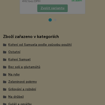
Skladem
4 Kč
bez DPH
40 Kč
bez D
Zvolit variantu
Zboží zařazeno v kategoriích
Koření od Samuela podle způsobu použití
Ostatní
Koření Samuel
Bez soli a glutamátů
Na ryby
Zeleninové pokrmy
Grilování a rožnění
Na drůbež
Guláš a omáčky