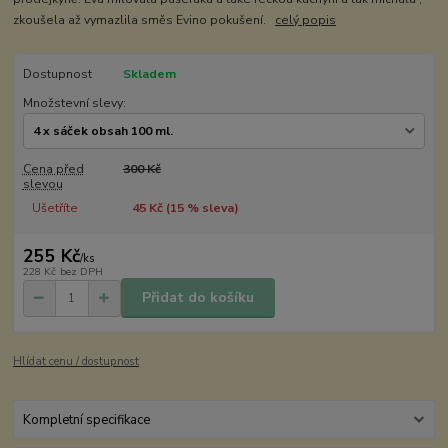
zkoušela až vymazlila směs Evino pokušení.
celý popis
Dostupnost
Skladem
Množstevní slevy:
Cena před
300 Kč
slevou
Ušetříte
45 Kč (
15
% sleva)
255 Kč
/
ks
228 Kč
bez DPH
Přidat do košíku
Hlídat cenu / dostupnost
Kompletní specifikace