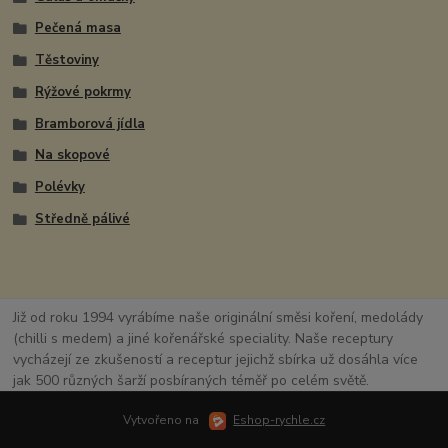
Pečená masa
Těstoviny
Rýžové pokrmy
Bramborová jídla
Na skopové
Polévky
Středně pálivé
Již od roku 1994 vyrábíme naše originální směsi koření, medolády
(chilli s medem) a jiné kořenářské speciality. Naše receptury
vycházejí ze zkušeností a receptur jejichž sbírka už dosáhla více
jak 500 různých šarží posbíraných téměř po celém světě.
Vytvořeno na
Eshop-rychle.cz