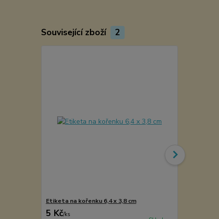
Související zboží
2
Etiketa na kořenku 6,4 x 3,8 cm
Kořenka lék
5 Kč
49 Kč
/
ks
/
ks