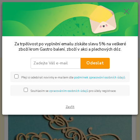
0
ks
CZK
za
0,00 Kč
Menu
Za trpělivost po vyplnění emailu získáte slevu 5% na veškeré
Hledat
zboží krom Gastro balení, zboží v akci a plechových dóz.
Odeslat
Úvod
Papírové výřezy
Elegance Ornament 2 ks.
Elegance Ornament 2 ks.
Přeji si odebírat novinky e-mailem dle
podmínek zpracování osobních údajů
.
Souhlasím se
zpracováním osobních údajů
pro účely registrace.
Zavřít