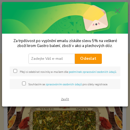
0
ks
CZK
za
0,00 Kč
Menu
Za trpělivost po vyplnění emailu získáte slevu 5% na veškeré
Hledat
zboží krom Gastro balení, zboží v akci a plechových dóz.
Odeslat
Úvod
Koření od Samuela podle způsobu použití
Duhová pečeně
Duhová pečeně
Přeji si odebírat novinky e-mailem dle
podmínek zpracování osobních údajů
.
Souhlasím se
zpracováním osobních údajů
pro účely registrace.
Zavřít