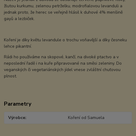
žlutou kurkumu, zelenou petrželku, modrofialovou levanduli a
jednak proto, že herec se veřejně hlásil k duhové 4% menšině
gayů a lezbiček.
Koření je díky květu levandule o trochu voňavější a díky česneku
lehce pikantní.
Rádi ho používáme na skopové, kančí, na divoké ptactvo a v
neposlední řadě i na kuře připravované na směsi zeleniny. Do
veganských či vegetariánských jídel vnese zvláštní chuťovou
plnost.
Parametry
Výrobce
Koření od Samuela