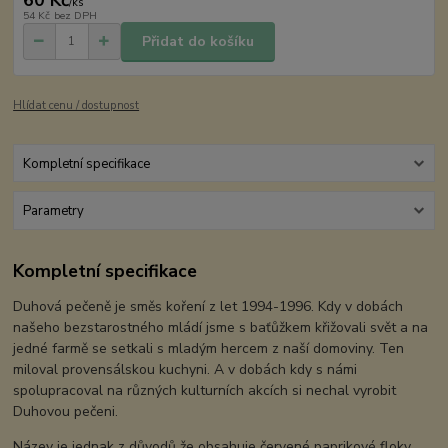
/
ks
54 Kč
bez DPH
Přidat do košíku
Hlídat cenu / dostupnost
Kompletní specifikace
Parametry
Kompletní specifikace
Duhová pečeně je směs koření z let 1994-1996. Kdy v dobách
našeho bezstarostného mládí jsme s baťůžkem křižovali svět a na
jedné farmě se setkali s mladým hercem z naší domoviny. Ten
miloval provensálskou kuchyni. A v dobách kdy s námi
spolupracoval na různých kulturních akcích si nechal vyrobit
Duhovou pečeni.
Název je jednak z důvodů že obsahuje červené paprikové floky,