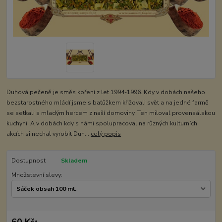
Duhová pečeně je směs koření z let 1994-1996. Kdy v dobách našeho
bezstarostného mládí jsme s baťůžkem křižovali svět a na jedné farmě
se setkali s mladým hercem z naší domoviny. Ten miloval provensálskou
kuchyni. A v dobách kdy s námi spolupracoval na různých kulturních
akcích si nechal vyrobit Duh...
celý popis
Dostupnost
Skladem
Množstevní slevy:
60 Kč