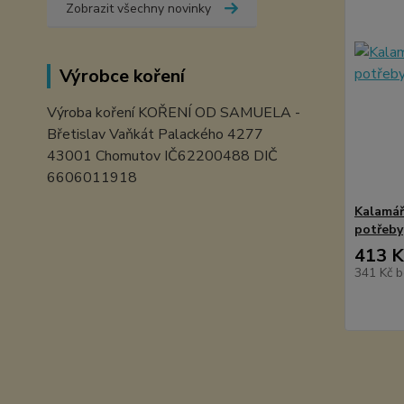
Zobrazit všechny novinky
Výrobce koření
Výroba koření KOŘENÍ OD SAMUELA -
Břetislav Vaňkát Palackého 4277
43001 Chomutov IČ62200488 DIČ
6606011918
Kalamář
potřeby
413 K
341 Kč
b