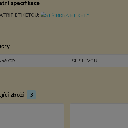
tní specifikace
ATŘIT ETIKETOU:
etry
vné CZ
SE SLEVOU
jící zboží
3