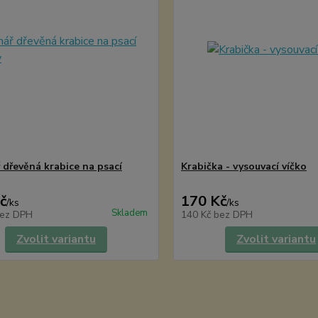
 dřevěná krabice na psací
Krabička - vysouvací víčko
č
170 Kč
/
ks
/
ks
Skladem
ez DPH
140 Kč
bez DPH
Zvolit variantu
Zvolit variantu