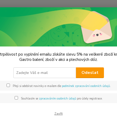
Hledat
lechové dózy - kořenky
Dóza na cukroví 14x12x6 černá
 na cukroví 14x12x6 černá
trpělivost po vyplnění emailu získáte slevu 5% na veškeré zboží 
Gastro balení, zboží v akci a plechových dóz.
CHCI 
Odeslat
Přeji si odebírat novinky e-mailem dle
podmínek zpracování osobních údajů
.
Dos
Mno
Souhlasím se
zpracováním osobních údajů
pro účely registrace.
Zavřít