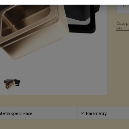
1 
1 0
Číslo p
Hlídat 
etní specifikace
Parametry