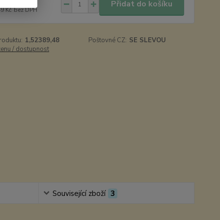
269 Kč
/
ks
Přidat do košíku
49 Kč
bez DPH
roduktu:
1,52389,48
Poštovné CZ:
SE SLEVOU
cenu / dostupnost
Související zboží
3