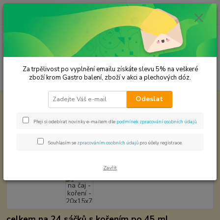
0
ks
CZK
za
0,00 Kč
Menu
Za trpělivost po vyplnění emailu získáte slevu 5% na veškeré
Hledat
zboží krom Gastro balení, zboží v akci a plechových dóz.
Odeslat
Úvod
Plechové dózy - kořenky
Dóza na čaj - koření - 20x15x7 cm
Dóza na čaj - koření - 20x15x7 cm
Přeji si odebírat novinky e-mailem dle
podmínek zpracování osobních údajů
.
Akce
Souhlasím se
zpracováním osobních údajů
pro účely registrace.
Zavřít
celkem na 24 sáčků s kořením po 45 ml.