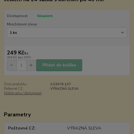
Dostupnost
Skladem
Množstevní slevy:
249 Kč
/
ks
206 Kč
bez DPH
Přidat do košíku
Číslo produktu:
3,53076,107
Poštovné CZ:
VÝRAZNÁ SLEVA
Hlídat cenu / dostupnost
Parametry
Poštovné CZ
VÝRAZNÁ SLEVA