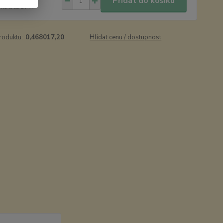
Přidat do košíku
 Kč
bez DPH
roduktu:
0,468017,20
Hlídat cenu / dostupnost