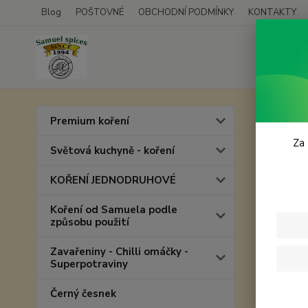
Blog
POŠTOVNÉ
OBCHODNÍ PODMÍNKY
KONTAKTY
Úvod
P
Premium koření
Dóza
Za 
Světová kuchyně - koření
KOŘENÍ JEDNODRUHOVÉ
Koření od Samuela podle
způsobu použití
Zavařeniny - Chilli omáčky -
Superpotraviny
Černý česnek