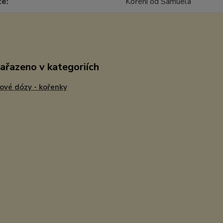
ce
Koření od Samuela
zařazeno v kategoriích
ové dózy - kořenky