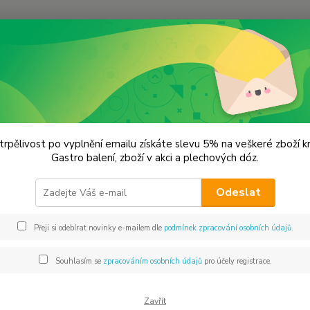
Hledat
lechové dózy - kořenky
Dóza na čaj - 140 ml
 na čaj - 140 ml
trpělivost po vyplnění emailu získáte slevu 5% na veškeré zboží 
Gastro balení, zboží v akci a plechových dóz.
5x7
Odeslat
Dos
Přeji si odebírat novinky e-mailem dle
podmínek zpracování osobních údajů
.
Mno
Souhlasím se
zpracováním osobních údajů
pro účely registrace.
Zavřít
34