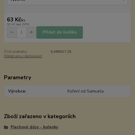
63 Kč
/
ks
52 Kč
bez DPH
Přidat do košíku
Číslo produktu:
0,468017,20
Hlídat cenu / dostupnost
Parametry
Výrobce
Koření od Samuela
Zboží zařazeno v kategoriích
Plechové dózy - kořenky