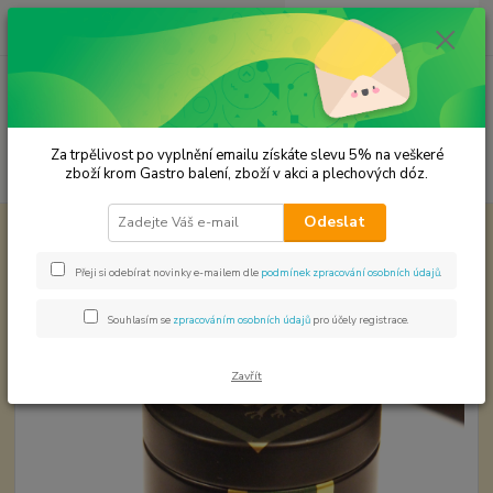
0
ks
CZK
za
0,00 Kč
Menu
Za trpělivost po vyplnění emailu získáte slevu 5% na veškeré
Hledat
zboží krom Gastro balení, zboží v akci a plechových dóz.
Odeslat
Úvod
Plechové dózy - kořenky
Dóza na čaj - 140 ml
Dóza na čaj - 140 ml
Přeji si odebírat novinky e-mailem dle
podmínek zpracování osobních údajů
.
Souhlasím se
zpracováním osobních údajů
pro účely registrace.
Zavřít