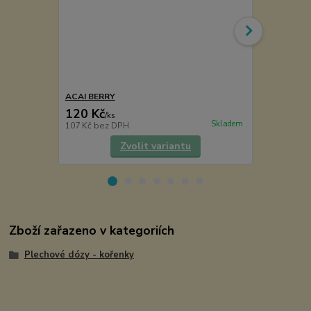
ACAI BERRY
ACEROLA
120 Kč
70 Kč
/
ks
/
ks
Skladem
107 Kč
bez DPH
63 Kč
bez D
Zvolit variantu
Zboží zařazeno v kategoriích
Plechové dózy - kořenky