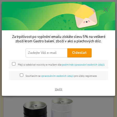
0
ks
CZK
za
0,00 Kč
Menu
Za trpělivost po vyplnění emailu získáte slevu 5% na veškeré
Hledat
zboží krom Gastro balení, zboží v akci a plechových dóz.
Odeslat
Úvod
Plechové dózy - kořenky
Dóza duální uzávěr - různé barvy
VÝPRODEJ
Přeji si odebírat novinky e-mailem dle
podmínek zpracování osobních údajů
.
Dóza duální uzávěr - různé barvy
VÝPRODEJ
Souhlasím se
zpracováním osobních údajů
pro účely registrace.
Zavřít