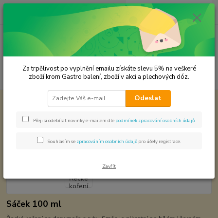
0
ks
CZK
za
0,00 Kč
Menu
Za trpělivost po vyplnění emailu získáte slevu 5% na veškeré
Hledat
zboží krom Gastro balení, zboží v akci a plechových dóz.
Odeslat
Úvod
Koření od Samuela podle způsobu použití
Dary moře - Řecké koření
Dary moře - Řecké koření
Přeji si odebírat novinky e-mailem dle
podmínek zpracování osobních údajů
.
Souhlasím se
zpracováním osobních údajů
pro účely registrace.
Zavřít
Sáček 100 ml