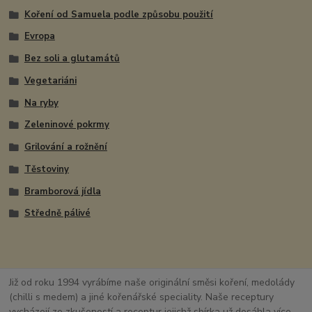
Koření od Samuela podle způsobu použití
Evropa
Bez soli a glutamátů
Vegetariáni
Na ryby
Zeleninové pokrmy
Grilování a rožnění
Těstoviny
Bramborová jídla
Středně pálivé
Již od roku 1994 vyrábíme naše originální směsi koření, medolády
(chilli s medem) a jiné kořenářské speciality. Naše receptury
vycházejí ze zkušeností a receptur jejichž sbírka už dosáhla více