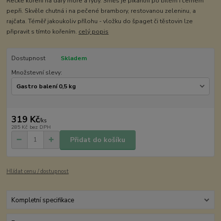
Řecké koření na dary moře a ryby. Směs je pikantní po bílém i černém
pepři. Skvěle chutná i na pečené brambory, restovanou zeleninu, a
rajčata. Téměř jakoukoliv přílohu - vložku do špaget či těstovin lze
připravit s tímto kořením.
celý popis
Dostupnost
Skladem
Množstevní slevy:
319 Kč
/
ks
285 Kč
bez DPH
Přidat do košíku
Hlídat cenu / dostupnost
Kompletní specifikace