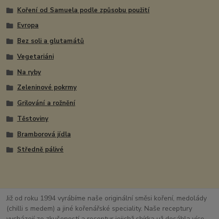
Koření od Samuela podle způsobu použití
Evropa
Bez soli a glutamátů
Vegetariáni
Na ryby
Zeleninové pokrmy
Grilování a rožnění
Těstoviny
Bramborová jídla
Středně pálivé
Již od roku 1994 vyrábíme naše originální směsi koření, medolády
(chilli s medem) a jiné kořenářské speciality. Naše receptury
vycházejí ze zkušeností a receptur jejichž sbírka už dosáhla více