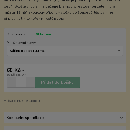
Řecké koření na dary moře a ryby. Směs je pikantní po bílém i černém
pepři. Skvěle chutná i na pečené brambory, restovanou zeleninu, a
rajčata. Téměř jakoukoliv přílohu - vložku do špaget či těstovin lze
připravit s tímto kořením.
celý popis
Dostupnost
Skladem
Množstevní slevy:
65 Kč
/
ks
58 Kč
bez DPH
Přidat do košíku
Hlídat cenu / dostupnost
Kompletní specifikace