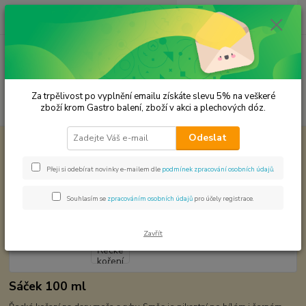
0
ks
CZK
za
0,00 Kč
Menu
Za trpělivost po vyplnění emailu získáte slevu 5% na veškeré
Hledat
zboží krom Gastro balení, zboží v akci a plechových dóz.
Odeslat
Úvod
Koření od Samuela podle způsobu použití
Dary moře - Řecké koření
Dary moře - Řecké koření
Přeji si odebírat novinky e-mailem dle
podmínek zpracování osobních údajů
.
Souhlasím se
zpracováním osobních údajů
pro účely registrace.
Zavřít
Sáček 100 ml