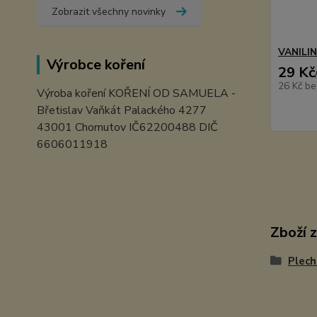
Zobrazit všechny novinky
VANILI
Výrobce koření
29 Kč
26 Kč
be
Výroba koření KOŘENÍ OD SAMUELA -
Břetislav Vaňkát Palackého 4277
43001 Chomutov IČ62200488 DIČ
6606011918
Zboží 
Plech