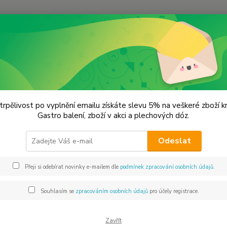
Hledat
lechové dózy - kořenky
Cukřenka - kořenka plechová. Černá
enka - kořenka plechová. Černá
trpělivost po vyplnění emailu získáte slevu 5% na veškeré zboží 
Gastro balení, zboží v akci a plechových dóz.
45x
Odeslat
CHCI 
Přeji si odebírat novinky e-mailem dle
podmínek zpracování osobních údajů
.
Dos
Souhlasím se
zpracováním osobních údajů
pro účely registrace.
Mno
Zavřít