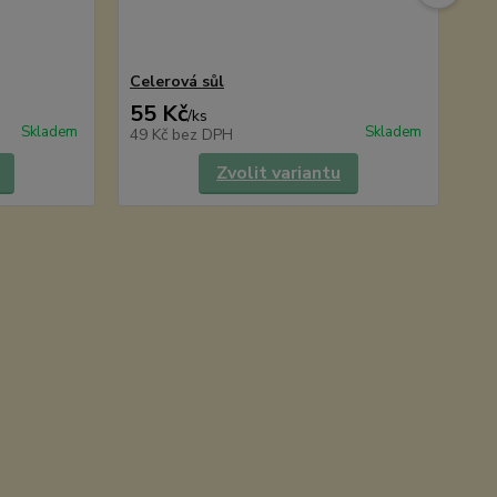
Celerová sůl
CI
55 Kč
45
/
ks
Skladem
Skladem
49 Kč
bez DPH
40
Zvolit variantu