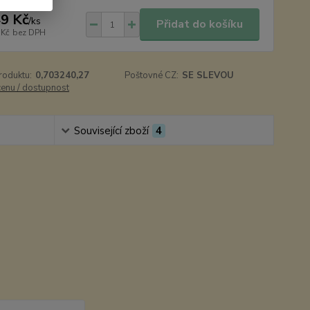
9 Kč
/
ks
Přidat do košíku
 Kč
bez DPH
roduktu:
0,703240,27
Poštovné CZ:
SE SLEVOU
cenu / dostupnost
Související zboží
4