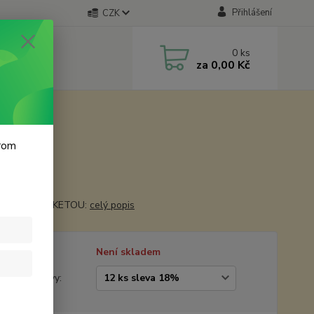
Přihlášení
CZK
0
ks
za
0,00 Kč
krom
85 mm
OPATŘIT ETIKETOU:
celý popis
tupnost
Není skladem
žstevní slevy: