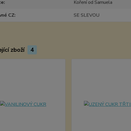
ce
Koření od Samuela
vné CZ
SE SLEVOU
jící zboží
4