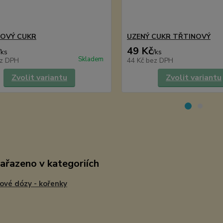
NOVÝ CUKR
UZENÝ CUKR TŘTINOVÝ
49 Kč
/
ks
/
ks
Skladem
z DPH
44 Kč
bez DPH
Zvolit variantu
Zvolit variantu
zařazeno v kategoriích
ové dózy - kořenky