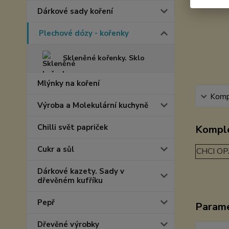
Dárkové sady koření
Plechové dózy - kořenky
Skleněné kořenky. Sklo
Mlýnky na koření
Kompl
Výroba a Molekulární kuchyně
Chilli svět papriček
Komple
Cukr a sůl
CHCI OP
Dárkové kazety. Sady v
dřevěném kufříku
Pepř
Param
Dřevěné výrobky