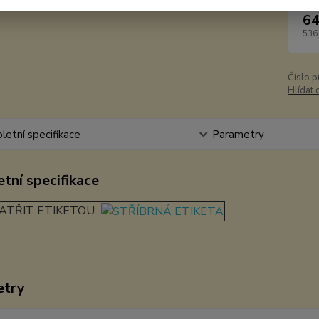
64
536
Číslo p
Hlídat 
etní specifikace
Parametry
tní specifikace
ATŘIT ETIKETOU:
etry