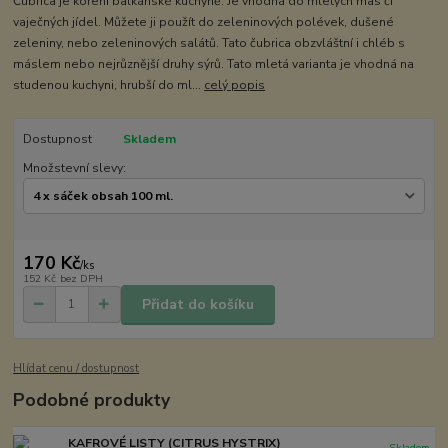
Čubrica je koření balkánské kuchyně. Je vhodná do mletých mas či
vaječných jídel. Můžete ji použít do zeleninových polévek, dušené
zeleniny, nebo zeleninových salátů. Tato čubrica obzvláštní i chléb s
máslem nebo nejrůznější druhy sýrů. Tato mletá varianta je vhodná na
studenou kuchyni, hrubší do ml...
celý popis
Dostupnost
Skladem
Množstevní slevy:
170 Kč
/
ks
152 Kč
bez DPH
Přidat do košíku
Hlídat cenu / dostupnost
Podobné produkty
KAFROVÉ LISTY (CITRUS HYSTRIX)
Skladem