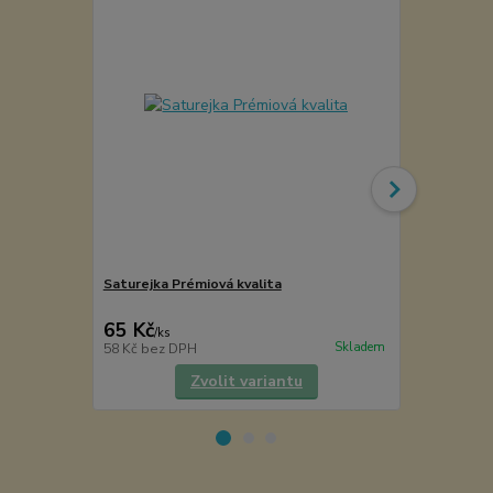
Saturejka Prémiová kvalita
Mlýnek na pe
VÝPRODEJ
65 Kč
145 Kč
/
ks
/
ks
Skladem
58 Kč
bez DPH
120 Kč
bez 
Zvolit variantu