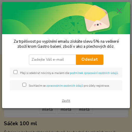
0
ks
CZK
za
0,00 Kč
Menu
Za trpělivost po vyplnění emailu získáte slevu 5% na veškeré
Hledat
zboží krom Gastro balení, zboží v akci a plechových dóz.
Odeslat
Úvod
Koření od Samuela podle způsobu použití
Čubrica mletá
Čubrica mletá
Přeji si odebírat novinky e-mailem dle
podmínek zpracování osobních údajů
.
Souhlasím se
zpracováním osobních údajů
pro účely registrace.
Zavřít
Sáček 100 ml